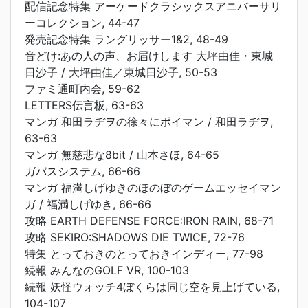
配信記念特集 アーケードクラシックスアニバーサリ
ーコレクション, 44-47
発売記念特集 ラングリッサー1&2, 48-49
音どけ:あの人の声、お届けします 大坪由佳・東城
日沙子 / 大坪由佳／東城日沙子, 50-53
ファミ通町内会, 59-62
LETTERS伝言板, 63-63
マンガ 和田ラヂヲの徐々にポイマン / 和田ラヂヲ,
63-63
マンガ 無慈悲な8bit / 山本さほ, 64-65
ガバスシステム, 66-66
マンガ 福満しげゆきのほのぼのゲームエッセイマン
ガ / 福満しげゆき, 66-66
攻略 EARTH DEFENSE FORCE:IRON RAIN, 68-71
攻略 SEKIRO:SHADOWS DIE TWICE, 72-76
特集 とっておきのとっておきインディー, 77-98
続報 みんなのGOLF VR, 100-103
続報 妖怪ウォッチ4ぼくらは同じ空を見上げている,
104-107