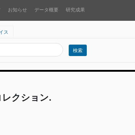
方
お知らせ
データ概要
研究成果
イス
検索
コレクション.