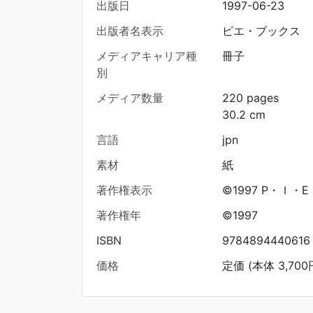
出版日
1997-06-23
出版者名表示
ピエ・ブックス
メディアキャリア種
冊子
別
メディア数量
220 pages
30.2 cm
言語
jpn
素材
紙
著作権表示
©1997 P・Ｉ・E 
著作権年
©1997
ISBN
9784894440616
価格
定価 (本体 3,700