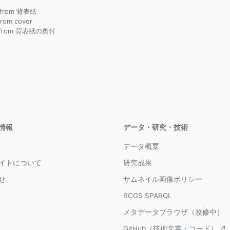
e from 背表紙
 from cover
 from 背表紙の奥付
情報
データ・研究・技術
データ概要
イトについて
研究成果
せ
サムネイル画像ポリシー
RCGS SPARQL
メタデータブラウザ（改修中）
GitHub（技術文書・コード） ↗