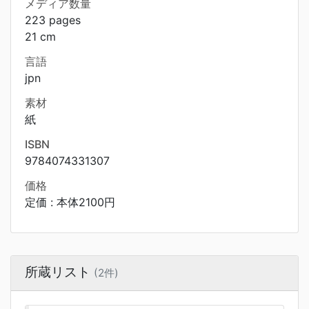
メディア数量
223 pages
21 cm
言語
jpn
素材
紙
ISBN
9784074331307
価格
定価 : 本体2100円
所蔵リスト
(2件)