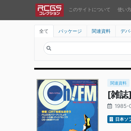
このサイトについて
使い
全て
パッケージ
関連資料
デバ
関連資料
[雑誌]
1985-
日本ソ