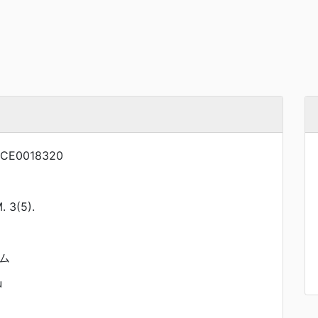
CE0018320
 3(5).
ム
u