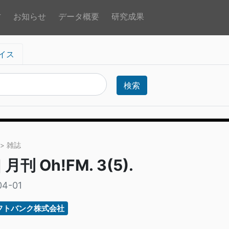
方
お知らせ
データ概要
研究成果
イス
検索
> 雑誌
 月刊 Oh!FM. 3(5).
04-01
フトバンク株式会社