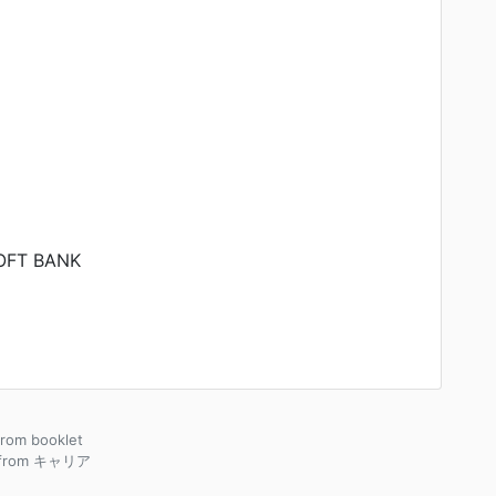
OFT BANK
 from booklet
 from キャリア