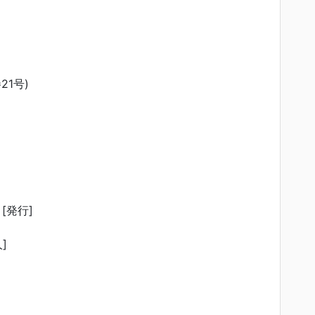
21号)
[発行]
]