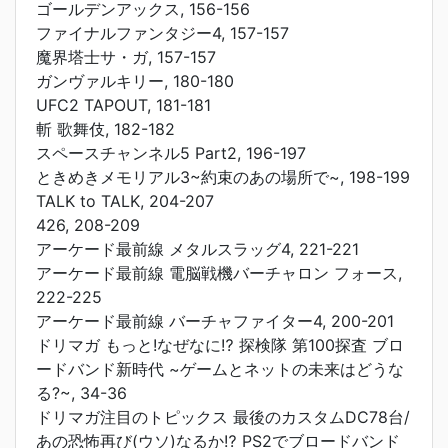
ゴールデンアックス, 156-156
ファイナルファンタジー4, 157-157
魔界塔士サ・ガ, 157-157
ガンヴァルキリー, 180-180
UFC2 TAPOUT, 181-181
斬 歌舞伎, 182-182
スペースチャンネル5 Part2, 196-197
ときめきメモリアル3~約束のあの場所で~, 198-199
TALK to TALK, 204-207
426, 208-209
アーケード最前線 メタルスラッグ4, 221-221
アーケード最前線 電脳戦機バーチャロン フォース,
222-225
アーケード最前線 バーチャファイター4, 200-201
ドリマガ もっと!なぜなに⁉ 探検隊 第100探査 ブロ
ードバンド新時代 ~ゲームとネットの未来はどうな
る?~, 34-36
ドリマガ注目のトピックス 最後のカスタムDC78台/
あの恐怖再び(ウソ)なるか⁉ PS2でブロードバンド