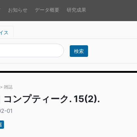
方
お知らせ
データ概要
研究成果
イス
検索
> 雑誌
] コンプティーク. 15(2).
02-01
店