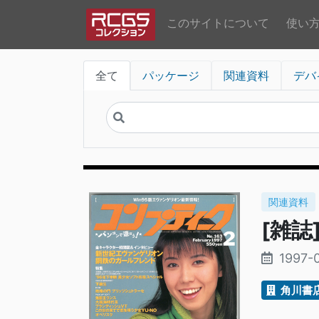
このサイトについて
使い
全て
パッケージ
関連資料
デバ
関連資料
[雑誌
1997-
角川書