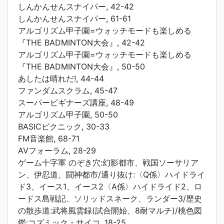
しんかんせんスナイパー, 42-42
しんかんせんスナイパー, 61-61
アルゴリズム甲子園=ウォッチモードも楽しめる
『THE BADMINTON大会』, 42-42
アルゴリズム甲子園=ウォッチモードも楽しめる
『THE BADMINTON大会』, 50-50
あしたは晴れだ!, 44-44
ファンダムスクラム, 45-47
スーパービギナーズ講座, 48-49
アルゴリズム甲子園, 50-50
BASICピクニック, 30-33
FM音楽館, 68-71
AVフォーラム, 28-29
ゲーム十字軍 のぞき穴:幻影都市、戦国ソーサリア
ン、伊忍道、闘神都市/通り抜け:〈Q係〉ハイドライ
ド3、イース1、イース2〈A係〉ハイドライド2、ロ
ードス島戦記、ソリッドスネーク、ランダー3/歴史
の散歩道:武将風雲録(試合開始、8耐マルチ)/桃色図
鑑:コズミック・サイコ, 18-25