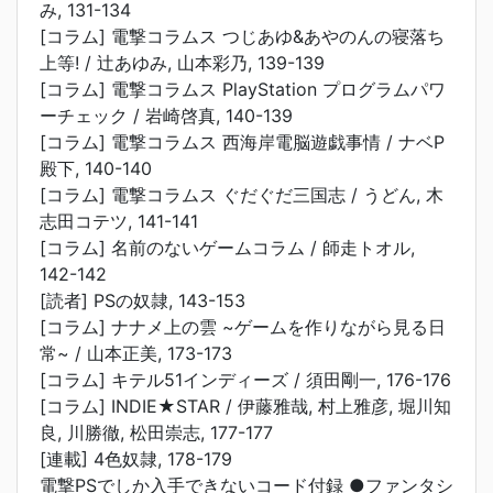
み, 131-134
[コラム] 電撃コラムス つじあゆ&あやのんの寝落ち
上等! / 辻あゆみ, 山本彩乃, 139-139
[コラム] 電撃コラムス PlayStation プログラムパワ
ーチェック / 岩崎啓真, 140-139
[コラム] 電撃コラムス 西海岸電脳遊戯事情 / ナベP
殿下, 140-140
[コラム] 電撃コラムス ぐだぐだ三国志 / うどん, 木
志田コテツ, 141-141
[コラム] 名前のないゲームコラム / 師走トオル,
142-142
[読者] PSの奴隷, 143-153
[コラム] ナナメ上の雲 ~ゲームを作りながら見る日
常~ / 山本正美, 173-173
[コラム] キテル51インディーズ / 須田剛一, 176-176
[コラム] INDIE★STAR / 伊藤雅哉, 村上雅彦, 堀川知
良, 川勝徹, 松田崇志, 177-177
[連載] 4色奴隷, 178-179
電撃PSでしか入手できないコード付録 ●ファンタシ