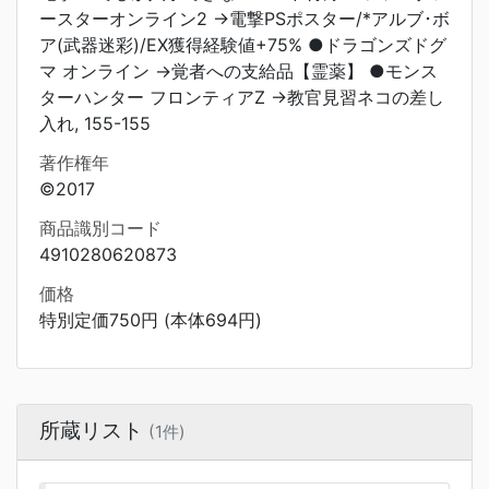
ースターオンライン2 →電撃PSポスター/*アルブ･ボ
ア(武器迷彩)/EX獲得経験値+75% ●ドラゴンズドグ
マ オンライン →覚者への支給品【霊薬】 ●モンス
ターハンター フロンティアZ →教官見習ネコの差し
入れ, 155-155
著作権年
©2017
商品識別コード
4910280620873
価格
特別定価750円 (本体694円)
所蔵リスト
(1件)