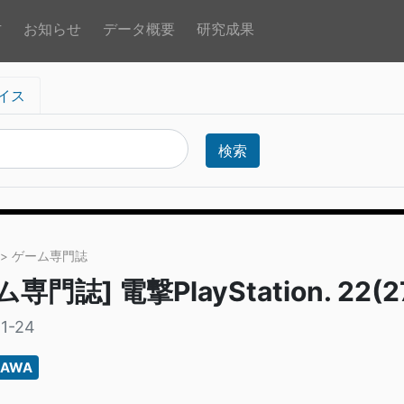
方
お知らせ
データ概要
研究成果
イス
検索
> ゲーム専門誌
専門誌] 電撃PlayStation. 22(27
1-24
KAWA