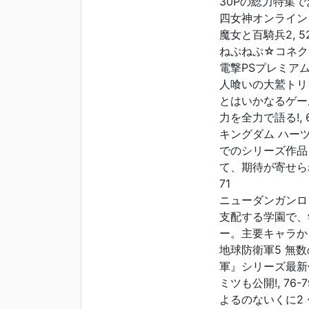
30Pの総力特集でお届
四女神オンライン CYB
魔女と百騎兵2, 52
ねぷねぷ☆コネクト
電撃PSプレミアム
人喰いの大鷲トリ
とはいかなるゲー
力を全力で語る!, 6
キングダム ハーツ
でのシリーズ作品
て、期待が寄せられ
71
ニューダンガンロ
支配する学園で、
ー。主要キャラから
地球防衛軍5 無
軍』シリーズ最新
ミツも公開!, 76-7
よるのないくに2 ~