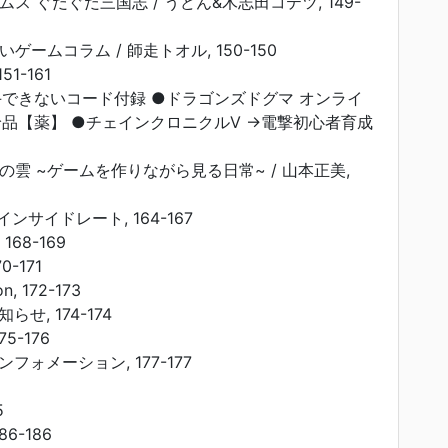
ムス ぐだぐだ三国志 / うどん&木志田コテツ, 149-
いゲームコラム / 師走トオル, 150-150
51-161
手できないコード付録 ●ドラゴンズドグマ オンライ
給品【薬】 ●チェインクロニクルV →電撃初心者育成
上の雲 ~ゲームを作りながら見る日常~ / 山本正美,
ンサイドレート, 164-167
 168-169
0-171
n, 172-173
せ, 174-174
5-176
ォメーション, 177-177
5
6-186