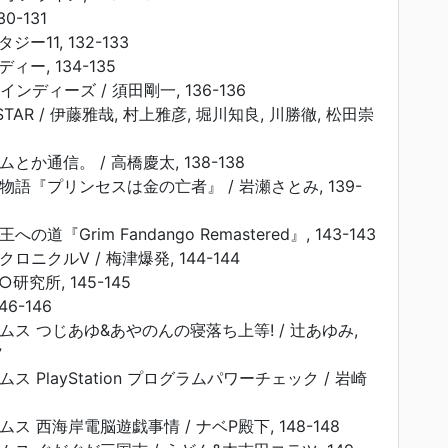
30-131
11, 132-133
ー, 134-135
インディーズ / 須田剛一, 136-136
★STAR / 伊藤雅哉, 村上雅彦, 堀川知良, 川勝徹, 松田崇
とか通信。 / 高橋慶太, 138-138
物語『プリンセスは金の亡者』 / 岩瀬さとみ, 139-
の道『Grim Fandango Remastered』, 143-143
ロニクルV / 梅津爆発, 144-144
研究所, 145-145
6-146
ラムス つじあゆ&あやのんの寝落ち上等! / 辻あゆみ,
7
ス PlayStation プログラムパワーチェック / 岩崎
ムス 西海岸電脳遊戯事情 / ナベP殿下, 148-148