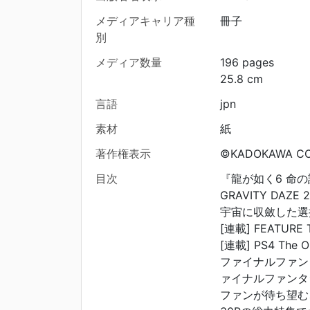
メディアキャリア種
冊子
別
メディア数量
196 pages
25.8 cm
言語
jpn
素材
紙
著作権表示
©KADOKAWA CO
目次
『龍が如く6 命の
GRAVITY DA
宇宙に収斂した選択,
[連載] FEATURE T
[連載] PS4 The ON
ファイナルファン
ァイナルファンタ
ファンが待ち望む