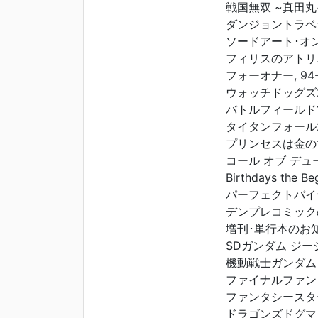
戦国無双 ~真田丸~,
ダンジョントラベラ
ソードアート･オンラ
フィリスのアトリエ
フォーオナー, 94-
ウォッチドッグズ2,
バトルフィールド1,
タイタンフォール2, 
プリンセスは金の亡者
コール オブ デュー
Birthdays the Be
パーフェクトバイヤー
デンプレコミックのお
増刊･単行本のお知らせ
SDガンダム ジージ
機動戦士ガンダム バ
ファイナルファンタジ
ファンタシースターオ
ドラゴンズドグマ オ