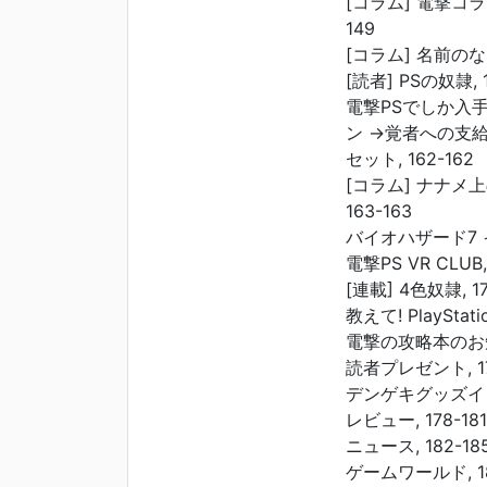
[コラム] 電撃コラ
149
[コラム] 名前のな
[読者] PSの奴隷, 1
電撃PSでしか入
ン →覚者への支
セット, 162-162
[コラム] ナナメ
163-163
バイオハザード7 イ
電撃PS VR CLUB,
[連載] 4色奴隷, 17
教えて! PlayStatio
電撃の攻略本のお知ら
読者プレゼント, 17
デンゲキグッズインフ
レビュー, 178-181
ニュース, 182-18
ゲームワールド, 18