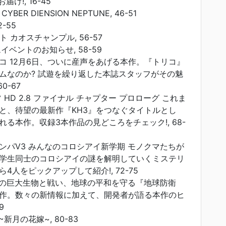
け!, 16-45
ER DIENSION NEPTUNE, 46-51
-55
 カオスチャンプル, 56-57
イベントのお知らせ, 58-59
コ 12月6日、ついに産声をあげる本作。『トリコ』
ムなのか? 試遊を繰り返した本誌スタッフがその魅
0-67
 HD 2.8 ファイナル チャプター プロローグ これま
と、待望の最新作『KH3』をつなぐタイトルとし
る本作。収録3本作品の見どころをチェック!, 68-
ンパV3 みんなのコロシアイ新学期 モノクマたちが
学生同士のコロシアイの謎を解明していくミステリ
4人をピックアップして紹介!, 72-75
数の巨大生物と戦い、地球の平和を守る『地球防衛
作。数々の新情報に加えて、開発者が語る本作のヒ
9
新月の花嫁~, 80-83