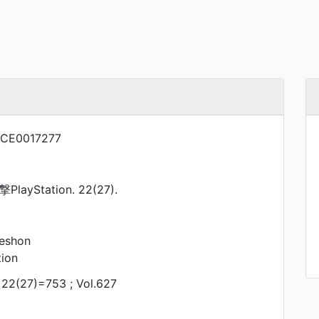
CE0017277
ayStation. 22(27).
teshon
ion
 22(27)=753 ; Vol.627