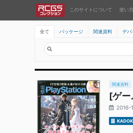
このサイトについて
使い
全て
パッケージ
関連資料
デバ
関連資料
[ゲーム
2016-1
KADO