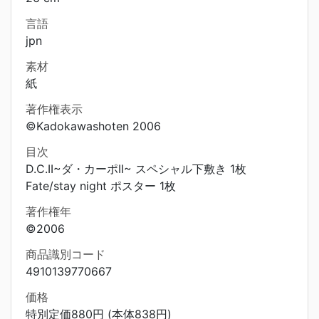
言語
jpn
素材
紙
著作権表示
©Kadokawashoten 2006
目次
D.C.II~ダ・カーポII~ スペシャル下敷き 1枚
Fate/stay night ポスター 1枚
著作権年
©2006
商品識別コード
4910139770667
価格
特別定価880円 (本体838円)