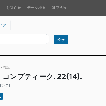
方
お知らせ
データ概要
研究成果
イス
検索
> 雑誌
] コンプティーク. 22(14).
12-01
店