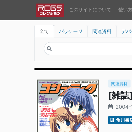
このサイトについて
使い
全て
パッケージ
関連資料
デバ
関連資料
[雑誌
2004-
角川書