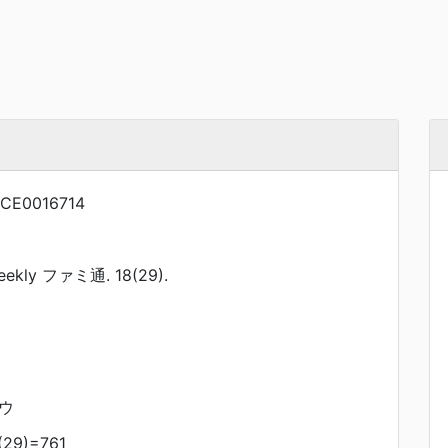
CE0016714
kly ファミ通. 18(29).
ツウ
29)=761