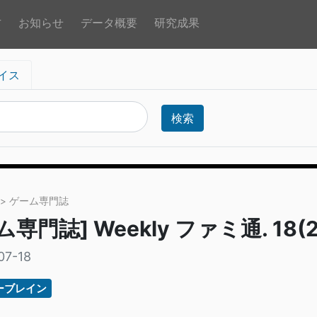
方
お知らせ
データ概要
研究成果
イス
検索
> ゲーム専門誌
専門誌] Weekly ファミ通. 18(2
07-18
ーブレイン