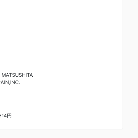
 MATSUSHITA
IN,INC.
314円