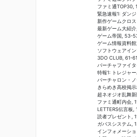
ファミ通TOP30, 1
緊急速報1: ダンジ
新作ゲームクロスレ
最新ゲーム大紹介, 
ゲーム帝国, 53-5
ゲーム情報資料館, 
ソフトウェアインプ
3DO CLUB, 61-6
バーチャファイター
特報1: トレジャーハ
バーチャロン・ノート
きらめき高校掲示板,
超ネオジオ乱舞新聞,
ファミ通町内会, 11
LETTERS伝言板, 1
読者プレゼント, 11
ガバスシステム, 13
インフォメーション,