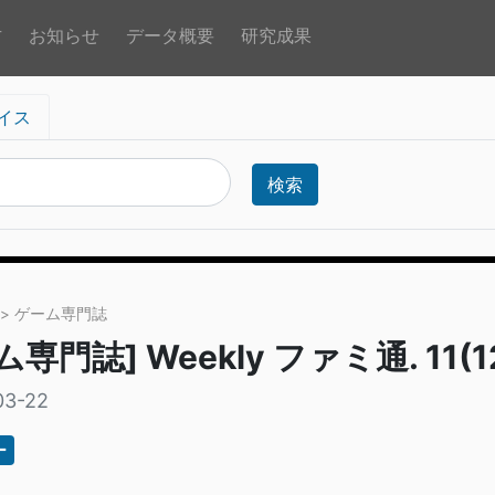
方
お知らせ
データ概要
研究成果
イス
検索
> ゲーム専門誌
専門誌] Weekly ファミ通. 11(12
03-22
ー