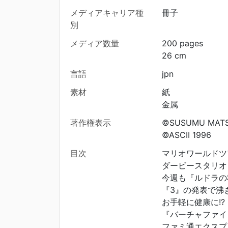
メディアキャリア種
冊子
別
メディア数量
200 pages
26 cm
言語
jpn
素材
紙
金属
著作権表示
©SUSUMU MATS
©ASCII 1996
目次
マリオワールドツアー
ダービースタリオン'9
今週も『ルドラの秘
『3』の発表で沸き
お手軽に健康に!? 
『バーチャファイター
ファミ通エクスプレス