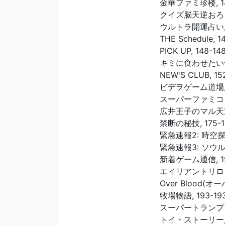
金華ファミ珍楼, 14
クイズ脳天逆おろし,
ウルトラ開運占い, 1
THE Schedule, 1
PICK UP, 148-14
キミに食わせたい健康
NEW'S CLUB, 15
ビデヲゲーム道場, 1
スーパーファミコンア
広井王子のマル天通信
禁断の秘技, 175-1
緊急速報2: 時空探偵
緊急速報3: ソウルエ
新着ゲーム通信, 19
エイリアントリロジー
Over Blood(オ
牧場物語, 193-19
スーパートランプコレ
トイ・ストーリー, 1