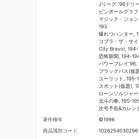
Jリーグ '96ドリー
ピンボールグラフィテ
マジック・ジョンソ
193
爆れつハンター, 19
コブラ・ザ・サイコガ
City Bravo!, 194
恐怖新聞, 194-19
パワープレイ'96, 1
ブラックバス(仮題),
ユーリット, 195-1
スポット(仮題), 19
ローンソルジャー, 1
北斗の拳, 195-19
次号予告&カレンダー,
著作権年
©1996
商品識別コード
1026254030296