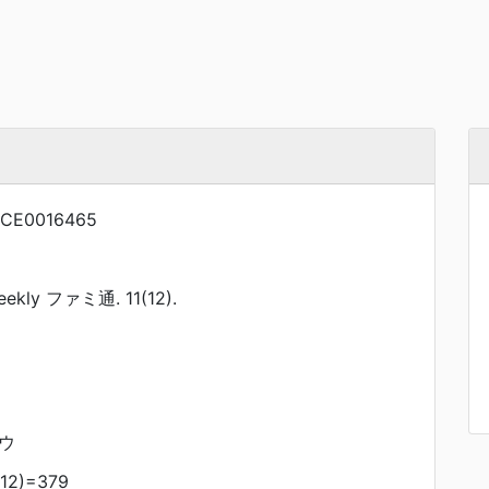
CE0016465
kly ファミ通. 11(12).
ツウ
12)=379