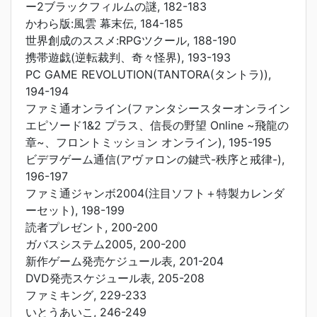
ー2ブラックフィルムの謎, 182-183
かわら版:風雲 幕末伝, 184-185
世界創成のススメ:RPGツクール, 188-190
携帯遊戯(逆転裁判、奇々怪界), 193-193
PC GAME REVOLUTION(TANTORA(タントラ)),
194-194
ファミ通オンライン(ファンタシースターオンライン
エピソード1&2 プラス、信長の野望 Online ~飛龍の
章~、フロントミッション オンライン), 195-195
ビデヲゲーム通信(アヴァロンの鍵弐-秩序と戒律-),
196-197
ファミ通ジャンボ2004(注目ソフト＋特製カレンダ
ーセット), 198-199
読者プレゼント, 200-200
ガバスシステム2005, 200-200
新作ゲーム発売ケジュール表, 201-204
DVD発売スケジュール表, 205-208
ファミキング, 229-233
いとうあいこ, 246-249