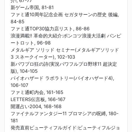
介!, 67-77
新ゲーム帝国, 81-81
ファミ通10周年記念企画 セガタサーンの歴史 後編,
84-85
ファミ通TOP30協力店リスト, 86-86
浪漫満載‼ 革命的大紹介:ポンコツ浪漫大活劇 バンピ
ートロット, 96-98
メタルギア ソリッド セミナー(メタルギアソリッド
3 スネークイーター), 102-103
新パワプロ狂の詩(実況パワフルプロ野球11 超決定
版), 104-105
バイオハザード ラボラトリー(バイオハザード4),
106-107
ファミ通町内会, 161-165
LETTERS伝言板, 166-167
開運占い2004, 168-168
ファイナルファンタジー11 プロマシアの呪縛, 180-
181
発売直前ビューティフルガイド:ビューティフルジョ