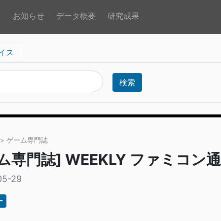
方
お知らせ
データ概要
研究成果
イス
検索
> ゲーム専門誌
ム専門誌] WEEKLY ファミコン通信.
05-29
ー