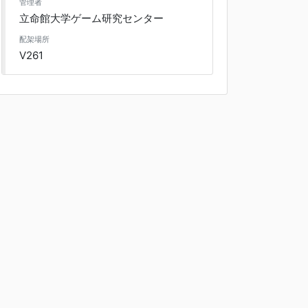
管理者
立命館大学ゲーム研究センター
配架場所
V261