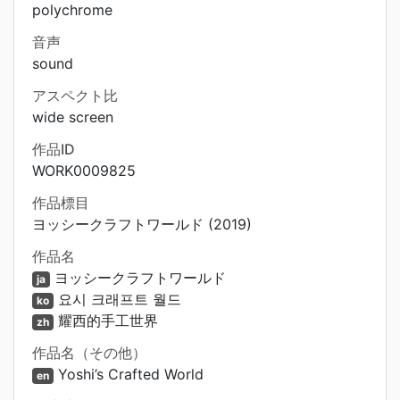
polychrome
音声
sound
アスペクト比
wide screen
作品ID
WORK0009825
作品標目
ヨッシークラフトワールド (2019)
作品名
ヨッシークラフトワールド
ja
요시 크래프트 월드
ko
耀西的手工世界
zh
作品名（その他）
Yoshi’s Crafted World
en