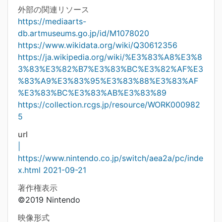
外部の関連リソース
https://mediaarts-
db.artmuseums.go.jp/id/M1078020
https://www.wikidata.org/wiki/Q30612356
https://ja.wikipedia.org/wiki/%E3%83%A8%E3%8
3%83%E3%82%B7%E3%83%BC%E3%82%AF%E3
%83%A9%E3%83%95%E3%83%88%E3%83%AF
%E3%83%BC%E3%83%AB%E3%83%89
https://collection.rcgs.jp/resource/WORK000982
5
url
|
https://www.nintendo.co.jp/switch/aea2a/pc/inde
x.html 2021-09-21
著作権表示
©2019 Nintendo
映像形式