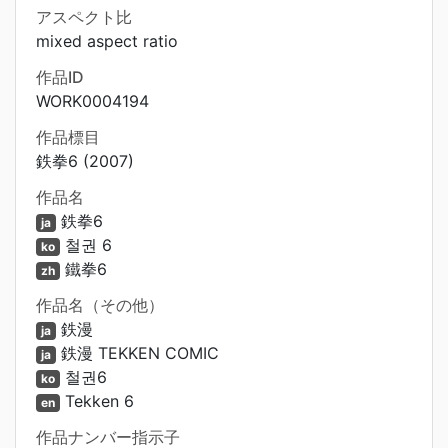
アスペクト比
mixed aspect ratio
作品ID
WORK0004194
作品標目
鉄拳6 (2007)
作品名
鉄拳6
ja
철권 6
ko
鐵拳6
zh
作品名（その他）
鉄漫
ja
鉄漫 TEKKEN COMIC
ja
철권6
ko
Tekken 6
en
作品ナンバー指示子