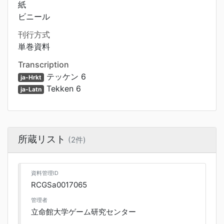
紙
ビニール
刊行方式
単巻資料
Transcription
テッケン 6
ja-Hrkt
Tekken 6
ja-Latn
所蔵リスト
(2件)
資料管理ID
RCGSa0017065
管理者
立命館大学ゲーム研究センター