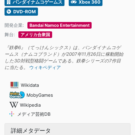
バンダイナムコゲームス
Xbox 360
DVD-ROM
開発企業:
Bandai Namco Entertainment
舞台:
アメリカ合衆国
『鉄拳6』（てっけんシックス）は、バンダイナムコゲ
ームス（ナムコブランド）が2007年11月26日に稼動開始
した3D対戦型格闘ゲームである。鉄拳シリーズの7作目
に当たる。
ウィキペディア
Wikidata
MobyGames
Wikipedia
メディア芸術DB
詳細メタデータ