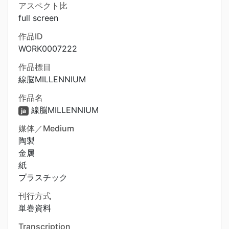
アスペクト比
full screen
作品ID
WORK0007222
作品標目
線脳MILLENNIUM
作品名
線脳MILLENNIUM
ja
媒体／Medium
陶製
金属
紙
プラスチック
刊行方式
単巻資料
Transcription