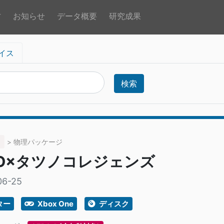
方
お知らせ
データ概要
研究成果
イス
検索
> 物理パッケージ
TO×タツノコレジェンズ
06-25
ター
Xbox One
ディスク