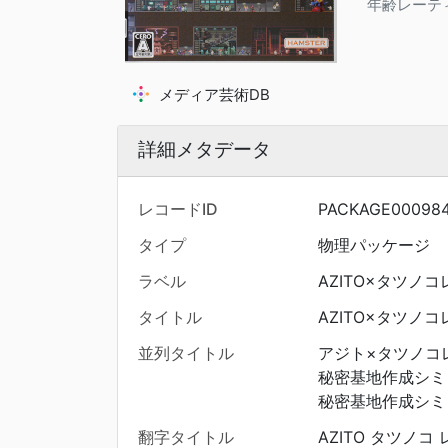
年齢レーテ
メディア芸術DB
詳細メタデータ
レコードID
PACKAGE00098
タイプ
物理パッケージ
ラベル
AZITO×タツノ
タイトル
AZITO×タツノ
並列タイトル
アジト×タツノコ
秘密基地作成シミ
秘密基地作成シミ
翻字タイトル
AZITO タツノコ