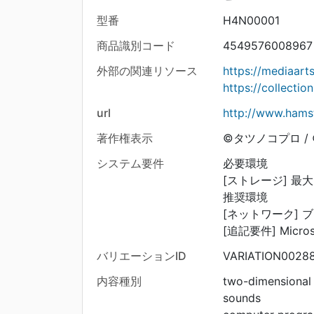
型番
H4N00001
商品識別コード
4549576008967
外部の関連リソース
https://mediaar
https://collecti
url
http://www.hamst
著作権表示
©タツノコプロ / ©A
システム要件
必要環境
[ストレージ] 最大2
推奨環境
[ネットワーク] 
[追記要件] Mic
バリエーションID
VARIATION0028
内容種別
two-dimensional
sounds