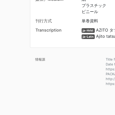
プラスチック
ビニール
刊行方式
単巻資料
Transcription
AZITO 
ja-Hrkt
Ajito tats
ja-Latn
情報源
Title 
Date 
https
PACK
http:
https