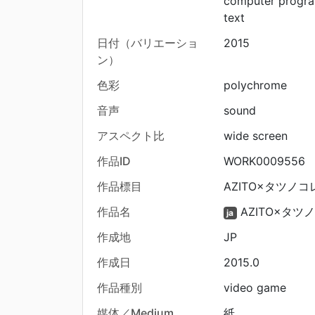
computer progr
text
日付（バリエーショ
2015
ン）
色彩
polychrome
音声
sound
アスペクト比
wide screen
作品ID
WORK0009556
作品標目
AZITO×タツノコレ
作品名
AZITO×タツ
ja
作成地
JP
作成日
2015.0
作品種別
video game
媒体／Medium
紙