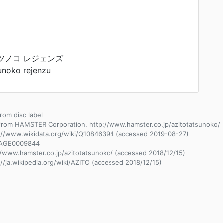
タツノコ レジェンズ
unoko rejenzu
from disc label
from HAMSTER Corporation. http://www.hamster.co.jp/azitotatsunoko/ 
://www.wikidata.org/wiki/Q10846394 (accessed 2019-08-27)
AGE0009844
//www.hamster.co.jp/azitotatsunoko/ (accessed 2018/12/15)
://ja.wikipedia.org/wiki/AZITO (accessed 2018/12/15)