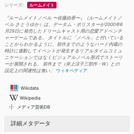
シリーズ:
ルームメイト
『ルームメイトノベル 〜佐藤由香〜』（ルームメイトノ
ベル さとうゆか）は、データム・ポリスターが2000年6
月29日に発売したドリームキャスト用の恋愛アドベンチ
ャーゲームである。 タイトルに「ノベル」と付いている
ことからわかるように、前作までのようなハード内蔵の
時計に連動してイベントが発生するリアルタイムコミュ
ニケーションではなくビジュアルノベル形式でストーリ
ーが展開される。 前作まで（井上涼子三部作・W）との
設定上の関連性は無い。
ウィキペディア
Wikidata
Wikipedia
メディア芸術DB
詳細メタデータ