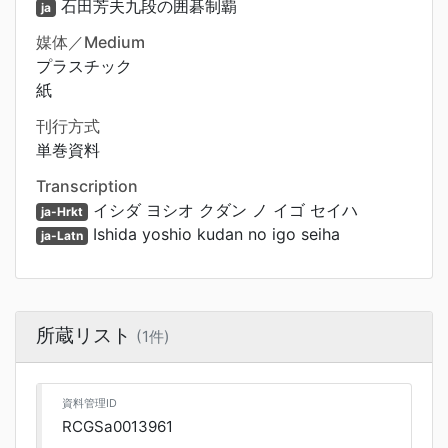
石田芳夫九段の囲碁制覇
ja
媒体／Medium
プラスチック
紙
刊行方式
単巻資料
Transcription
イシダ ヨシオ クダン ノ イゴ セイハ
ja-Hrkt
Ishida yoshio kudan no igo seiha
ja-Latn
所蔵リスト
(1件)
資料管理ID
RCGSa0013961