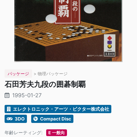
パッケージ
> 物理パッケージ
石田芳夫九段の囲碁制覇
1995-01-27
エレクトロニック・アーツ・ビクター株式会社
3DO
Compact Disc
年齢レーティング:
E 一般向