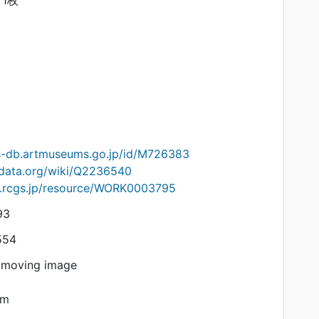
ts-db.artmuseums.go.jp/id/M726383
idata.org/wiki/Q2236540
on.rcgs.jp/resource/WORK0003795
93
554
 moving image
am