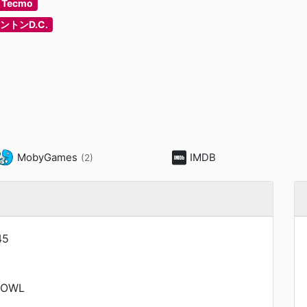
Tecmo
ントンD.C.
MobyGames
IMDB
(2)
45
BOWL