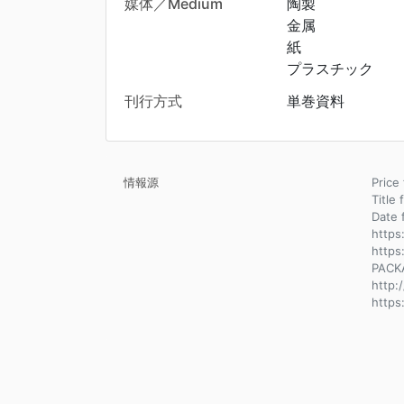
媒体／Medium
陶製
金属
紙
プラスチック
刊行方式
単巻資料
情報源
Pri
Title 
Dat
https
https
PACK
http:
https