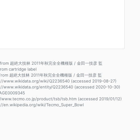
ce from 超絶大技林 2011年秋完全全機種版 / 金田一技彦 監
from cartridge label
e from 超絶大技林 2011年秋完全全機種版 / 金田一技彦 監
://www.wikidata.org/wiki/Q2236540 (accessed 2019-08-27)
://www.wikidata.org/entity/Q2236540 (accessed 2020-10-30)
AGE0009345
//www.tecmo.co.jp/product/tsb/tsb.htm (accessed 2019/01/12)
://en.wikipedia.org/wiki/Tecmo_Super_Bowl