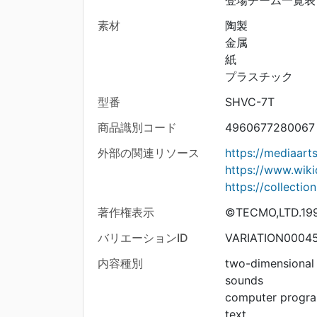
素材
陶製
金属
紙
プラスチック
型番
SHVC-7T
商品識別コード
4960677280067
外部の関連リソース
https://mediaar
https://www.wik
https://collecti
著作権表示
©TECMO,LTD.19
バリエーションID
VARIATION0004
内容種別
two-dimensional
sounds
computer progr
text