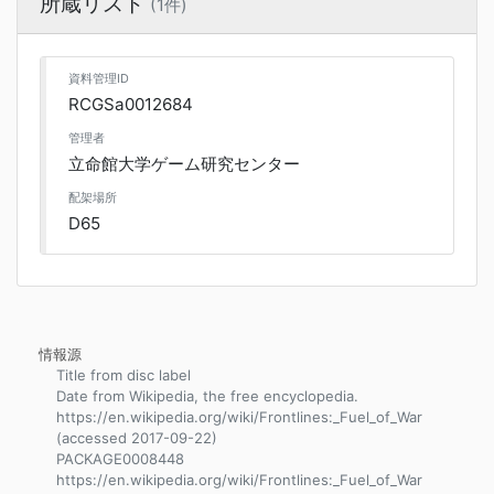
所蔵リスト
(1件)
資料管理ID
RCGSa0012684
管理者
立命館大学ゲーム研究センター
配架場所
D65
情報源
Title from disc label
Date from Wikipedia, the free encyclopedia.
https://en.wikipedia.org/wiki/Frontlines:_Fuel_of_War
(accessed 2017-09-22)
PACKAGE0008448
https://en.wikipedia.org/wiki/Frontlines:_Fuel_of_War