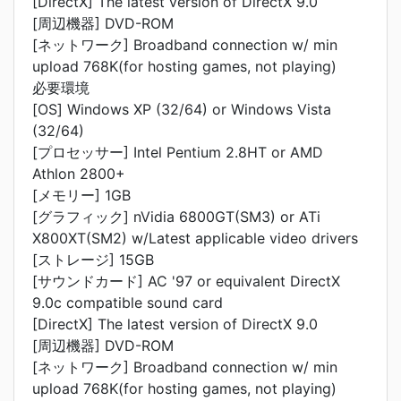
[DirectX] The latest version of DirectX 9.0
[周辺機器] DVD-ROM
[ネットワーク] Broadband connection w/ min
upload 768K(for hosting games, not playing)
必要環境
[OS] Windows XP (32/64) or Windows Vista
(32/64)
[プロセッサー] Intel Pentium 2.8HT or AMD
Athlon 2800+
[メモリー] 1GB
[グラフィック] nVidia 6800GT(SM3) or ATi
X800XT(SM2) w/Latest applicable video drivers
[ストレージ] 15GB
[サウンドカード] AC '97 or equivalent DirectX
9.0c compatible sound card
[DirectX] The latest version of DirectX 9.0
[周辺機器] DVD-ROM
[ネットワーク] Broadband connection w/ min
upload 768K(for hosting games, not playing)