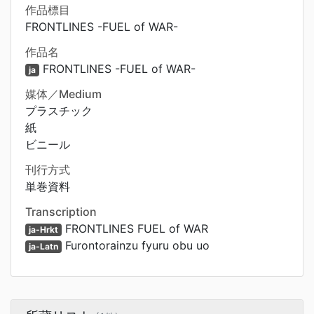
作品標目
FRONTLINES -FUEL of WAR-
作品名
FRONTLINES -FUEL of WAR-
ja
媒体／Medium
プラスチック
紙
ビニール
刊行方式
単巻資料
Transcription
FRONTLINES FUEL of WAR
ja-Hrkt
Furontorainzu fyuru obu uo
ja-Latn