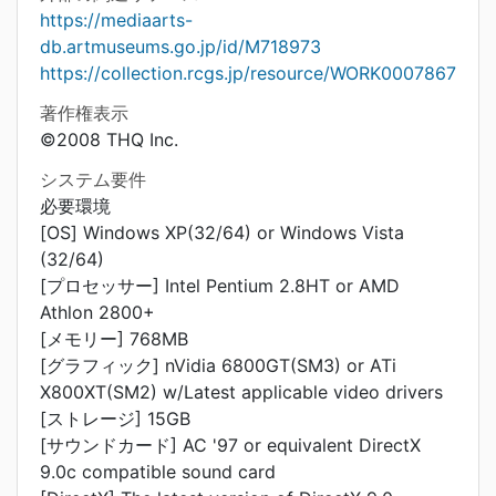
https://mediaarts-
db.artmuseums.go.jp/id/M718973
https://collection.rcgs.jp/resource/WORK0007867
著作権表示
©2008 THQ Inc.
システム要件
必要環境
[OS] Windows XP(32/64) or Windows Vista
(32/64)
[プロセッサー] Intel Pentium 2.8HT or AMD
Athlon 2800+
[メモリー] 768MB
[グラフィック] nVidia 6800GT(SM3) or ATi
X800XT(SM2) w/Latest applicable video drivers
[ストレージ] 15GB
[サウンドカード] AC '97 or equivalent DirectX
9.0c compatible sound card