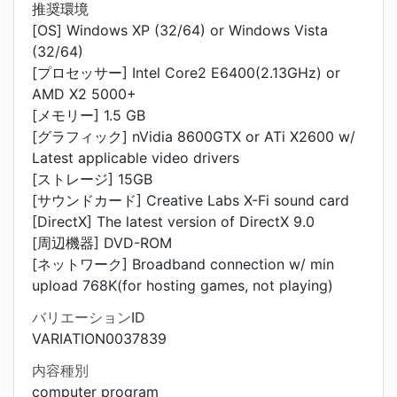
推奨環境
[OS] Windows XP (32/64) or Windows Vista
(32/64)
[プロセッサー] Intel Core2 E6400(2.13GHz) or
AMD X2 5000+
[メモリー] 1.5 GB
[グラフィック] nVidia 8600GTX or ATi X2600 w/
Latest applicable video drivers
[ストレージ] 15GB
[サウンドカード] Creative Labs X-Fi sound card
[DirectX] The latest version of DirectX 9.0
[周辺機器] DVD-ROM
[ネットワーク] Broadband connection w/ min
upload 768K(for hosting games, not playing)
バリエーションID
VARIATION0037839
内容種別
computer program