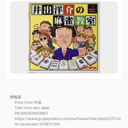
情報源
Price from 外箱
Title from disc label
PACKAGE0003883
https://www.jp.playstation.com/software/title/slps02272.ht
ml (accessed 2018/11/26)