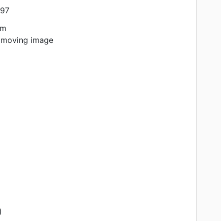
97
am
 moving image
)