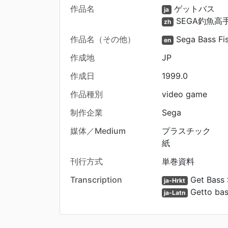
作品名
ゲットバス
ja
SEGA釣魚高
zh
作品名（その他）
Sega Bass Fi
en
作成地
JP
作成日
1999.0
作品種別
video game
制作企業
Sega
媒体／Medium
プラスチック
紙
刊行方式
単巻資料
Transcription
Get Bass
ja-Hrkt
Getto ba
ja-Latn