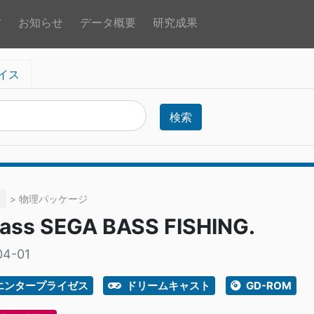
方
お知らせ
データ概要
研究成果
イス
検索
> 物理パッケージ
Bass SEGA BASS FISHING.
04-01
エンタープライゼス
ドリームキャスト
GD-ROM