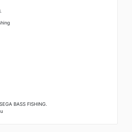
手
shing
 SEGA BASS FISHING.
su