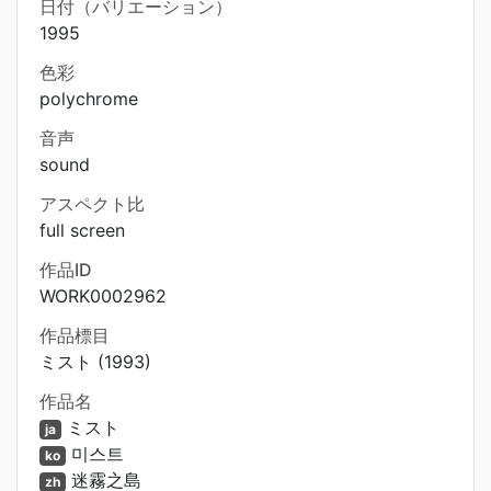
日付（バリエーション）
1995
色彩
polychrome
音声
sound
アスペクト比
full screen
作品ID
WORK0002962
作品標目
ミスト (1993)
作品名
ミスト
ja
미스트
ko
迷霧之島
zh