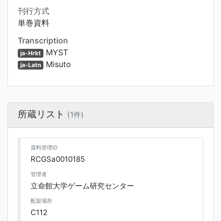
刊行方式
単巻資料
Transcription
MYST
ja-Hrkt
Misuto
ja-Latn
所蔵リスト
(1件)
資料管理ID
RCGSa0010185
管理者
立命館大学ゲーム研究センター
配架場所
C112