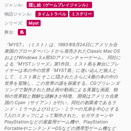
ジャンル:
隠し絵（ゲームプレイジャンル）
物語ジャンル:
タイムトラベル
ミステリー
シリーズ:
Myst
舞台:
島
『MYST』（ミスト）は、1993年9月24日にアメリカ合
衆国のブローダーバンドから発売されたClassic Mac OS
およびWindows 3.x用3Dアドベンチャーゲーム。 同社に
よる『MYSTシリーズ』第1作目。ミスト島を舞台にプレ
イヤーは本の中の世界「MYST島」に迷い込んだ旅人と
して、ミスト島とそこに隠されたさらに4冊の本の中の
世界を冒険し、この世界の謎を探索する。CGプリレンダ
リングで製作された静止画や動画による美麗な画面、独
特の世界観と難解な謎解きが特徴。 開発はアメリカ合衆
国の Cyan（サイアン）が行い、同社の創業者であるラ
ンド・ミラーおよびロビン・ミラーの兄弟を中心とする
7人のスタッフによって製作された。セガサターンや
PlayStationなどの家庭用ゲーム機や、PlayStation
PortableやニンテンドーDSなどの携帯型ゲーム機など