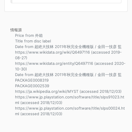
情報源
Price from 外箱
Title from disc label
Date from 超絶大技林 2011年秋完全全機種版 / 金田一技彦 監
https://www.wikidata.org/wiki/Q6497116 (accessed 2019-
08-27)
https://www.wikidata.org/entity/Q6497116 (accessed 2020-
10-30)
Date from 超絶大技林 2011年秋完全全機種版 / 金田一技彦 監
PACKAGE0008319
PACKAGE0002539
https://ja.wikipedia.org/wiki/MYST (accessed 2018/12/03)
https://www.jp.playstation.com/software/title/slps91023.ht
ml (accessed 2018/12/03)
https://www.jp.playstation.com/software/title/slps00024.ht
ml (accessed 2018/12/03)