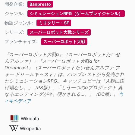
開発企業:
Banpresto
ジャンル:
シミュレーションRPG（ゲームプレイジャンル）
物語ジャンル:
ミリタリー・SF
シリーズ:
スーパーロボット大戦シリーズ
フランチャイズ:
スーパーロボット大戦
『スーパーロボット大戦α』（スーパーロボットたいせ
んアルファ）・『スーパーロボット大戦α for
Dreamcast』（スーパーロボットたいせんアルファ フ
ォー ドリームキャスト）は、バンプレストから発売され
たシミュレーションRPG。 キャッチコピーは「人類に逃
げ場なし。」（PS版）、「もう一つのαプロジェクト 真
なるエンディングが今、明かされる…。」（DC版）。
ウ
ィキペディア
Wikidata
Wikipedia