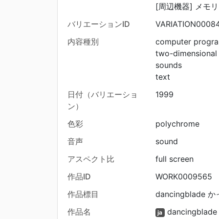
[周辺機器] メモ
バリエーションID
VARIATION0008
内容種別
computer progr
two-dimensional
sounds
text
日付（バリエーショ
1999
ン）
色彩
polychrome
音声
sound
アスペクト比
full screen
作品ID
WORK0009565
作品標目
dancingblade か
作品名
dancingblad
ja