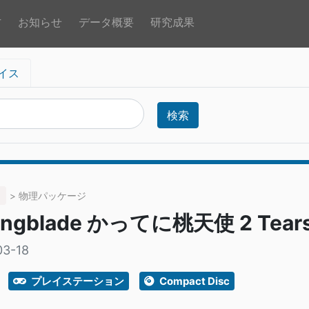
方
お知らせ
データ概要
研究成果
イス
検索
> 物理パッケージ
ingblade かってに桃天使 2 Tears 
03-18
プレイステーション
Compact Disc