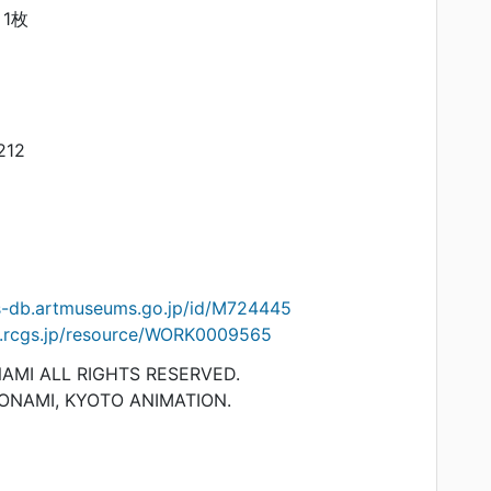
1枚
212
ts-db.artmuseums.go.jp/id/M724445
on.rcgs.jp/resource/WORK0009565
AMI ALL RIGHTS RESERVED.
NAMI, KYOTO ANIMATION.