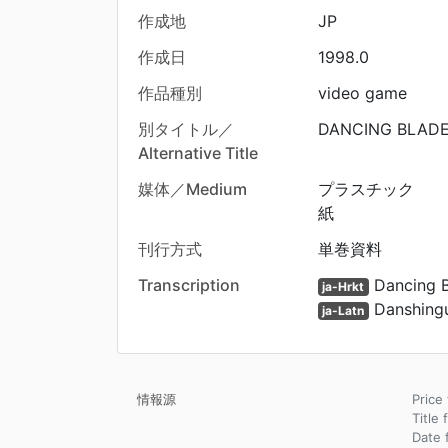
作成地
JP
作成日
1998.0
作品種別
video game
別タイトル／
DANCING BLADE
Alternative Title
媒体／Medium
プラスチック
紙
刊行方式
単巻資料
Transcription
Dancing 
ja-Hrkt
Danshingu
ja-Latn
情報源
Pri
Title 
Dat