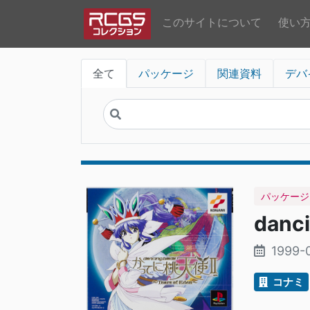
このサイトについて
使い
全て
パッケージ
関連資料
デバ
パッケージ
danc
1999-
コナミ