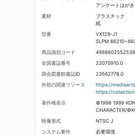
アンケートはがき 
素材
プラスチック
紙
型番
VX129-J1
SLPM 86210~86
商品識別コード
4988602552539
全国書誌番号
22070910.0
国会図書館書誌ID
23562778.0
外部の関連リソース
https://mediaar
https://collecti
著作権表示
©1998 1999 KON
CHARACTER/©KO
映像形式
NTSC J
システム要件
必要環境