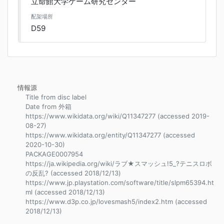
立命館大学ゲーム研究センター
配架場所
D59
情報源
Title from disc label
Date from 外箱
https://www.wikidata.org/wiki/Q11347277 (accessed 2019-
08-27)
https://www.wikidata.org/entity/Q11347277 (accessed
2020-10-30)
PACKAGE0007954
https://ja.wikipedia.org/wiki/ラブ★スマッシュ!5_?テニスロボ
の反乱? (accessed 2018/12/13)
https://www.jp.playstation.com/software/title/slpm65394.ht
ml (accessed 2018/12/13)
https://www.d3p.co.jp/lovesmash5/index2.htm (accessed
2018/12/13)