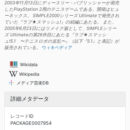
2003年11月13日にディースリー・パブリッシャーが発売
したPlayStation 2用のテニスゲームである。開発はヒュ
ーネックス。 SIMPLE2000シリーズ Ultimateで発売され
ていた『ラブ★スマッシュ!』の続編にあたる。 また、
2005年6月23日にはリメイク版として、SIMPLEシリー
ズ Ultimateの第26作目にあたる『ラブ★スマッシ
ュ!5.1 〜テニスロボの反乱〜』（以下『5.1』と表記）が
販売されている。
ウィキペディア
Wikidata
Wikipedia
メディア芸術DB
詳細メタデータ
レコードID
PACKAGE0007954