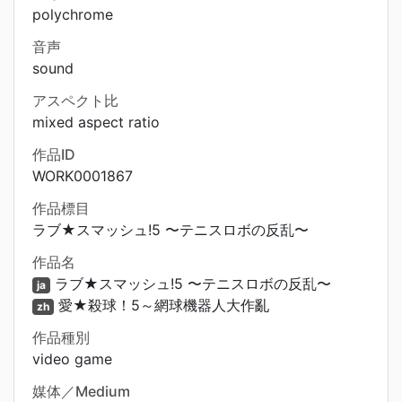
polychrome
音声
sound
アスペクト比
mixed aspect ratio
作品ID
WORK0001867
作品標目
ラブ★スマッシュ!5 〜テニスロボの反乱〜
作品名
ラブ★スマッシュ!5 〜テニスロボの反乱〜
ja
愛★殺球！5～網球機器人大作亂
zh
作品種別
video game
媒体／Medium