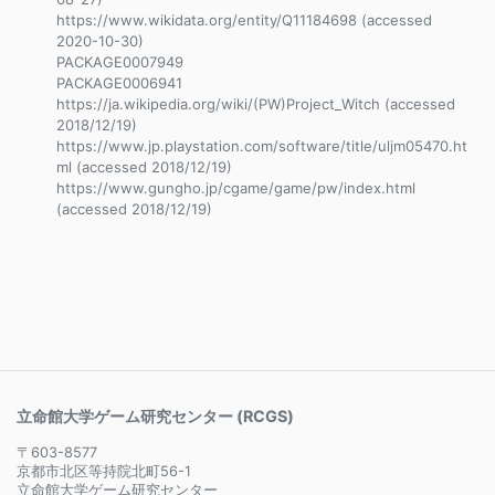
https://www.wikidata.org/entity/Q11184698 (accessed
2020-10-30)
PACKAGE0007949
PACKAGE0006941
https://ja.wikipedia.org/wiki/(PW)Project_Witch (accessed
2018/12/19)
https://www.jp.playstation.com/software/title/uljm05470.ht
ml (accessed 2018/12/19)
https://www.gungho.jp/cgame/game/pw/index.html
(accessed 2018/12/19)
立命館大学ゲーム研究センター (RCGS)
〒603-8577
京都市北区等持院北町56-1
立命館大学ゲーム研究センター