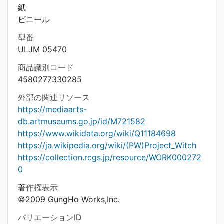
紙
ビニール
型番
ULJM 05470
商品識別コード
4580277330285
外部の関連リソース
https://mediaarts-
db.artmuseums.go.jp/id/M721582
https://www.wikidata.org/wiki/Q11184698
https://ja.wikipedia.org/wiki/(PW)Project_Witch
https://collection.rcgs.jp/resource/WORK000272
0
著作権表示
©2009 GungHo Works,Inc.
バリエーションID