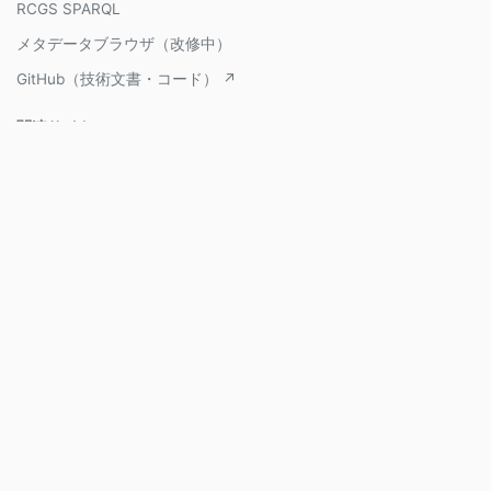
RCGS SPARQL
メタデータブラウザ（改修中）
GitHub（技術文書・コード） ↗
関連サイト
立命館大学ゲーム研究センター ↗
メディア芸術データベース ↗
MADB Lab ↗
Copyright © 2017- Ritsumeikan Center for Game Studies,
Ritsumeikan University, All Rights Reserved.