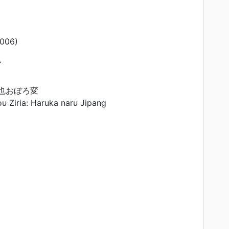
006)
A
a
也おぼろ変
 Ziria: Haruka naru Jipang