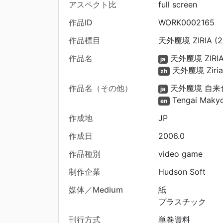
アスペクト比
full screen
作品ID
WORK0002165
作品標目
天外魔境 ZIRIA (2
作品名
天外魔境 ZIRI
ja
天外魔境 Ziri
zh
作品名（その他）
天外魔境 自来
ja
Tengai Makyou
en
作成地
JP
作成日
2006.0
作品種別
video game
制作企業
Hudson Soft
媒体／Medium
紙
プラスチック
刊行方式
単巻資料