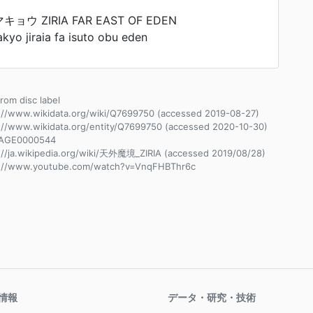
ウ ZIRIA FAR EAST OF EDEN
yo jiraia fa isuto obu eden
from disc label
://www.wikidata.org/wiki/Q7699750 (accessed 2019-08-27)
://www.wikidata.org/entity/Q7699750 (accessed 2020-10-30)
AGE0000544
://ja.wikipedia.org/wiki/天外魔境_ZIRIA (accessed 2019/08/28)
s://www.youtube.com/watch?v=VnqFHBThr6c
情報
データ・研究・技術