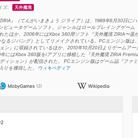
イズ:
天外魔境
ZIRIA』（てんがいまきょう ジライア）は、1989年6月30日に
コンピュータゲームソフト。ジャンルはロールプレイングゲーム（R
たほか、2006年にはXbox 360用ソフト『天外魔境 ZIRI
かなるジパング）としてリメイクされている。PCエンジン版は、20
ョン』に収録されているほか、2010年10月20日よりゲームアー
0年にはXbox 360版をiアプリに移植した『天外魔境 ZIRIA Prem
ディション）が配信された。 PCエンジン版はゲーム誌『ファ
入りを獲得した。
ウィキペディア
MobyGames
Wikipedia
(2)
02