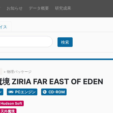
方
お知らせ
データ概要
研究成果
イス
検索
> 物理パッケージ
 ZIRIA FAR EAST OF EDEN
ン
PCエンジン
CD-ROM
Hudson Soft
天外魔境