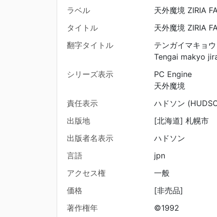
ラベル
天外魔境 ZIRIA FA
タイトル
天外魔境 ZIRIA FA
翻字タイトル
テンガイマキョウ ZIR
Tengai makyo jir
シリーズ表示
PC Engine
天外魔境
責任表示
ハドソン (HUDSO
出版地
[北海道] 札幌市
出版者名表示
ハドソン
言語
jpn
アクセス権
一般
価格
[非売品]
著作権年
©1992