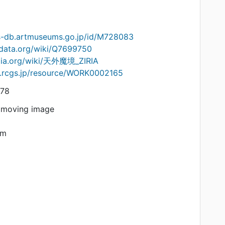
ts-db.artmuseums.go.jp/id/M728083
idata.org/wiki/Q7699750
edia.org/wiki/天外魔境_ZIRIA
on.rcgs.jp/resource/WORK0002165
78
 moving image
am