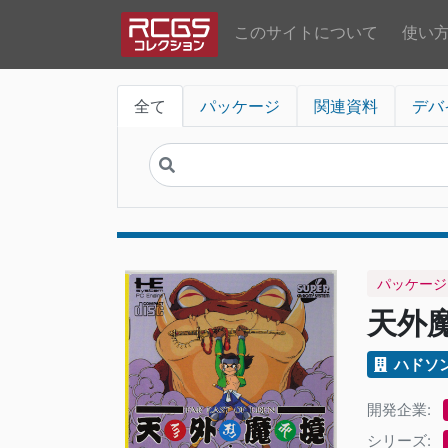
このサイトについて
使い
全て
パッケージ
関連資料
デバ
パッケージ
天外魔境
ハドソ
開発企業:
シリーズ: