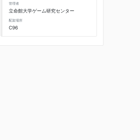
管理者
立命館大学ゲーム研究センター
配架場所
C96