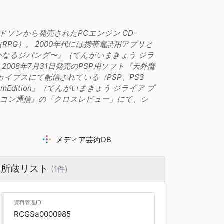
ハドソンから発売されたPCエンジン CD-
PG）。 2000年代には携帯電話用アプリと
A〜遥かなるジパング〜』（てんがいまきょう ジラ
08年7月31日発売のPSP用ソフト『天外魔
カイブスにて配信されている（PSP、PS3
iumEdition』（てんがいまきょう ジライア プ
ミコン通信』の「クロスレビュー」にて、シ
メディア芸術DB
所蔵リスト
(1件)
資料管理ID
RCGSa0000985