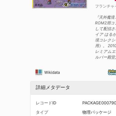
フランチャ
『天外魔境 
ROM2用
して配信され
イア はる
境コレクシ
用）。 201
レミアムエ
ルバー殿堂
Wikidata
詳細メタデータ
レコードID
PACKAGE00079
タイプ
物理パッケージ