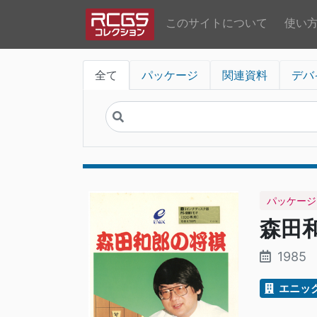
このサイトについて
使い
全て
パッケージ
関連資料
デバ
パッケージ
森田
1985
エニッ