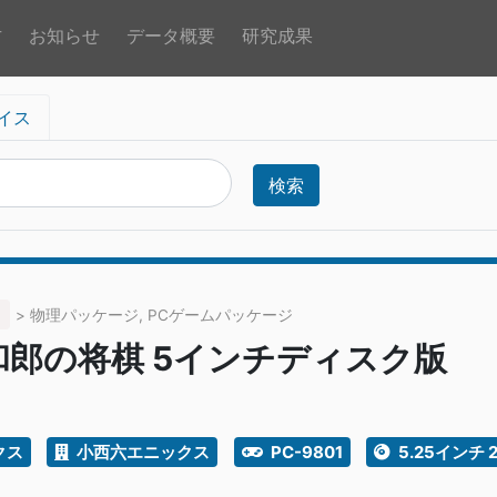
方
お知らせ
データ概要
研究成果
イス
検索
> 物理パッケージ, PCゲームパッケージ
和郎の将棋 5インチディスク版
クス
小西六エニックス
PC-9801
5.25インチ