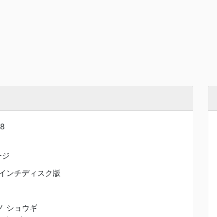
8
ージ
5インチディスク版
ノ ショウギ