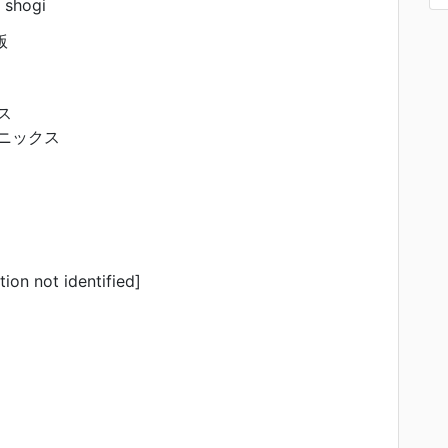
 shogi
版
ス
エニックス
tion not identified]