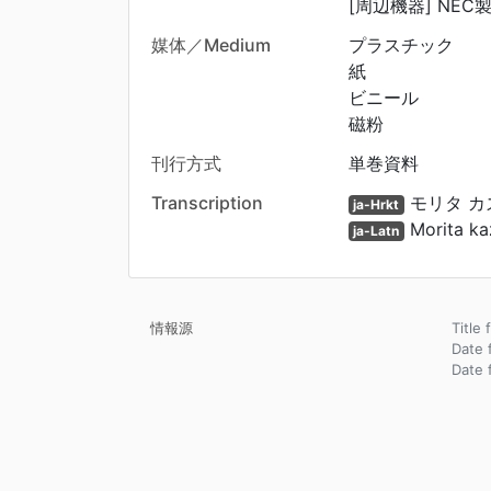
[周辺機器] NEC
媒体／Medium
プラスチック
紙
ビニール
磁粉
刊行方式
単巻資料
Transcription
モリタ カ
ja-Hrkt
Morita ka
ja-Latn
情報源
Title 
Date 
Date 