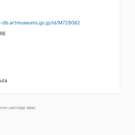
ts-db.artmuseums.go.jp/id/M728082
RE
uta
from cartridge label