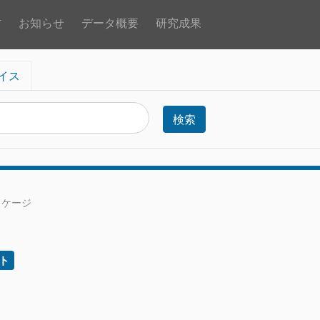
方
お知らせ
データ概要
研究成果
イス
検索
ッケージ
ト