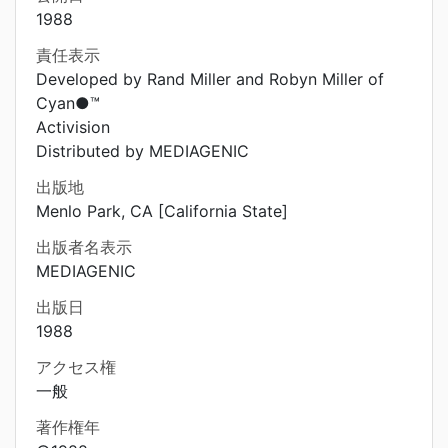
1988
責任表示
Developed by Rand Miller and Robyn Miller of
Cyan●™
Activision
Distributed by MEDIAGENIC
出版地
Menlo Park, CA [California State]
出版者名表示
MEDIAGENIC
出版日
1988
アクセス権
一般
著作権年