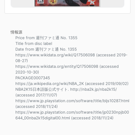
情報源
Price from 週刊ファミ通 No. 1355
Title from disc label
Date from 週刊ファミ通 No. 1355
https://www.wikidata.org/wiki/Q17506098 (accessed 2019-
08-27)
https://www.wikidata.org/entity/Q17506098 (accessed
2020-10-30)
PACKAGE0007345
https://ja.wikipedia.org/wiki/NBA_2K (accessed 2019/09/02)
NBA2K15日本語版公式サイト. http://nba2k.jp/nba2k15/
(accessed 2017/11/07)
https://www.jp.playstation.com/software/title/bljs10287.html
(accessed 2018/11/24)
https://www.jp.playstation.com/software/title/jp0230npjb00
644_00nba2k15digital00.html (accessed 2018/11/24)