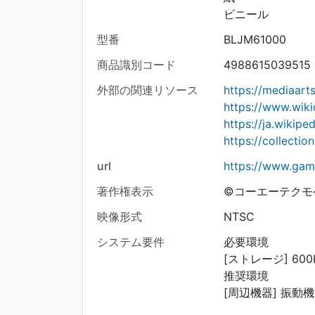
ビニール
型番
BLJM61000
商品識別コード
4988615039515
外部の関連リソース
https://mediaar
https://www.wik
https://ja.wik
https://collecti
url
https://www.gam
著作権表示
©コーエーテクモゲームス
映像形式
NTSC
システム要件
必要環境
[ストレージ] 60
推奨環境
[周辺機器] 振動