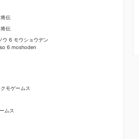
猛将伝
猛将伝
ソウ 6 モウショウデン
uso 6 moshoden
テクモゲームス
ームス