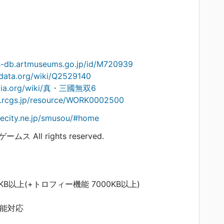
ts-db.artmuseums.go.jp/id/M720939
idata.org/wiki/Q2529140
ipedia.org/wiki/真・三國無双6
on.rcgs.jp/resource/WORK0002500
ecity.ne.jp/smusou/#home
 All rights reserved.
0KB以上(+トロフィー機能 7000KB以上)
機能対応