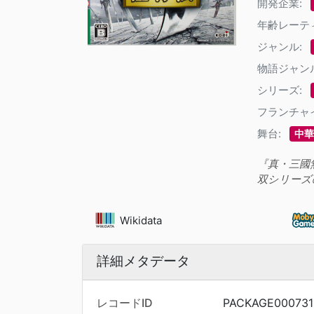
開発企業:
年齢レーテ
ジャンル:
物語ジャン
シリーズ:
フランチャ
舞台:
中華
『真・三國
双シリーズ
Wikidata
詳細メタデータ
レコードID
PACKAGE000731