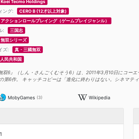
Koei Tecmo Holdings
ィング:
CERO B (12才以上対象)
アクションロールプレイング（ゲームプレイジャンル）
ル:
三国志
無双シリーズ
イズ:
真・三國無双
人民共和国
無双6』（しん・さんごくむそう6）は、2011年3月10日にコ
の第6作。 キャッチコピーは「進化に終わりはない。シネマテ
MobyGames
Wikipedia
(3)
1