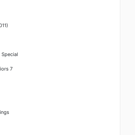
11)
6
pecial
6
iors 7
ings