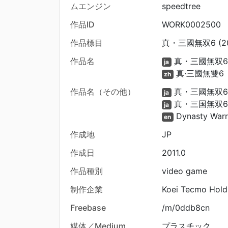
ムエンジン
speedtree
作品ID
WORK0002500
作品標目
真・三國無双6 (20
作品名
真・三國無双
ja
真·三國無雙6
zh
作品名（その他）
真・三國無双6 S
ja
真・三国無双
ja
Dynasty Warr
en
作成地
JP
作成日
2011.0
作品種別
video game
制作企業
Koei Tecmo Hold
Freebase
/m/0ddb8cn
媒体／Medium
プラスチック