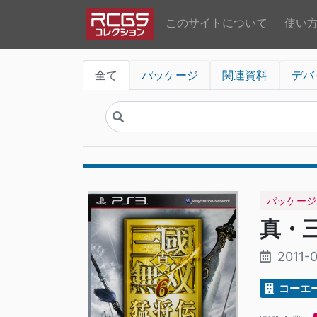
このサイトについて
使い
全て
パッケージ
関連資料
デバ
パッケージ
真・三
2011-
コーエ