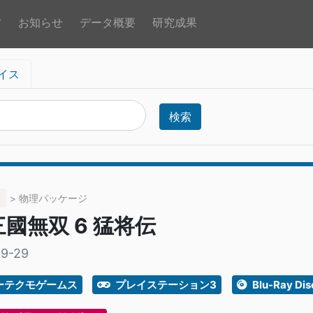
方
お知らせ
データ概要
研究成果
イス
検索
> 物理パッケージ
國無双 6 猛将伝
09-29
ーテクモゲームス
プレイステーション3
Blu-Ray Dis