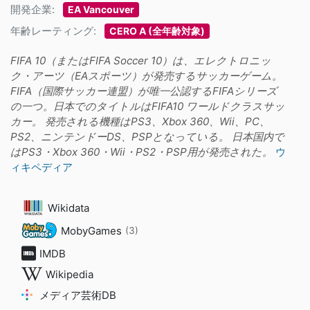
開発企業:
EA Vancouver
年齢レーティング:
CERO A (全年齢対象)
FIFA 10（またはFIFA Soccer 10）は、エレクトロニッ
ク・アーツ（EAスポーツ）が発売するサッカーゲーム。
FIFA（国際サッカー連盟）が唯一公認するFIFAシリーズ
の一つ。日本でのタイトルはFIFA10 ワールドクラスサッ
カー。 発売される機種はPS3、Xbox 360、Wii、PC、
PS2、ニンテンドーDS、PSPとなっている。 日本国内で
はPS3・Xbox 360・Wii・PS2・PSP用が発売された。
ウ
ィキペディア
Wikidata
MobyGames
(3)
IMDB
Wikipedia
メディア芸術DB