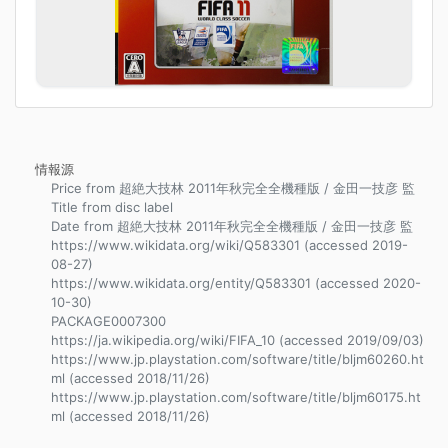
情報源
Price from 超絶大技林 2011年秋完全全機種版 / 金田一技彦 監
Title from disc label
Date from 超絶大技林 2011年秋完全全機種版 / 金田一技彦 監
https://www.wikidata.org/wiki/Q583301 (accessed 2019-
08-27)
https://www.wikidata.org/entity/Q583301 (accessed 2020-
10-30)
PACKAGE0007300
https://ja.wikipedia.org/wiki/FIFA_10 (accessed 2019/09/03)
https://www.jp.playstation.com/software/title/bljm60260.ht
ml (accessed 2018/11/26)
https://www.jp.playstation.com/software/title/bljm60175.ht
ml (accessed 2018/11/26)