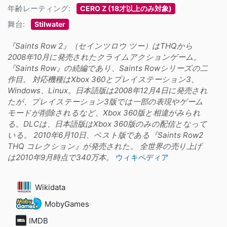
年齢レーティング:
CERO Z (18才以上のみ対象)
舞台:
Stilwater
『Saints Row 2』（セインツロウ ツー）はTHQから
2008年10月に発売されたクライムアクションゲーム。
『Saints Row』の続編であり、Saints Rowシリーズの二
作目。 対応機種はXbox 360とプレイステーション3、
Windows、Linux。日本語版は2008年12月4日に発売され
たが、プレイステーション3版では一部の表現やゲーム
モードが削除されるなど、Xbox 360版と相違がみられ
る。DLCは、日本語版はXbox 360版のみの配信となって
いる。 2010年6月10日、ベスト版である『Saints Row2
THQ コレクション』が発売された。 全世界の売り上げ
は2010年9月時点で340万本。
ウィキペディア
Wikidata
MobyGames
IMDB