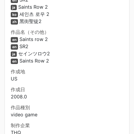
en
Saints Row 2
ja
세인츠 로우 2
ko
黑街聖徒2
zh
作品名（その他）
Saints row 2
en
SR2
en
セインツロウ2
ja
Saints Row 2
en
作成地
US
作成日
2008.0
作品種別
video game
制作企業
THQ