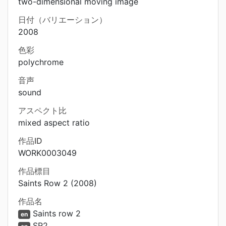
two-dimensional moving image
日付（バリエーション）
2008
色彩
polychrome
音声
sound
アスペクト比
mixed aspect ratio
作品ID
WORK0003049
作品標目
Saints Row 2 (2008)
作品名
Saints row 2
en
SR2