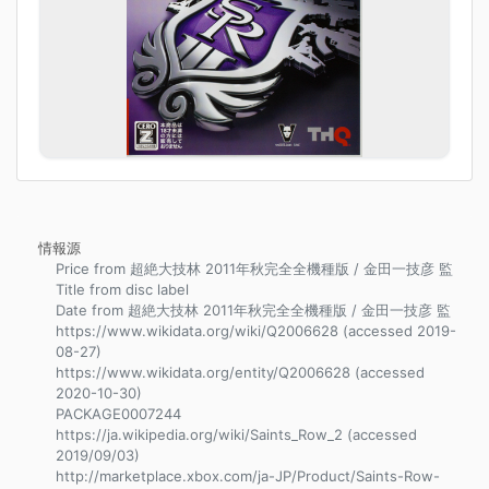
情報源
Price from 超絶大技林 2011年秋完全全機種版 / 金田一技彦 監
Title from disc label
Date from 超絶大技林 2011年秋完全全機種版 / 金田一技彦 監
https://www.wikidata.org/wiki/Q2006628 (accessed 2019-
08-27)
https://www.wikidata.org/entity/Q2006628 (accessed
2020-10-30)
PACKAGE0007244
https://ja.wikipedia.org/wiki/Saints_Row_2 (accessed
2019/09/03)
http://marketplace.xbox.com/ja-JP/Product/Saints-Row-