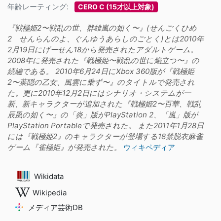
年齢レーティング:
CERO C (15才以上対象)
『戦極姫2〜戦乱の世、群雄嵐の如く〜』(せんごくひめ
2 せんらんのよ、ぐんゆうあらしのごとく)とは2010年
2月19日にげーせん18から発売されたアダルトゲーム。
2008年に発売された『戦極姫〜戦乱の世に焔立つ〜』の
続編である。 2010年6月24日にXbox 360版が『戦極姫
2〜葉隠の乙女、風雲に乗ず〜』のタイトルで発売され
た。更に2010年12月2日にはシナリオ・システムが一
新、新キャラクターが追加された『戦極姫2〜百華、戦乱
辰風の如く〜』の「炎」版がPlayStation 2、「嵐」版が
PlayStation Portableで発売された。 また2011年1月28日
には『戦極姫2』のキャラクターが登場する18禁脱衣麻雀
ゲーム『雀極姫』が発売された。
ウィキペディア
Wikidata
Wikipedia
メディア芸術DB