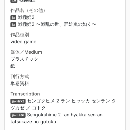
zh
作品名（その他）
戦極姫2
ja
戦極姫2 〜戦乱の世、群雄嵐の如く〜
ja
作品種別
video game
媒体／Medium
プラスチック
紙
刊行方式
単巻資料
Transcription
センゴクヒメ 2 ラン ヒャッカ センラン タ
ja-Hrkt
ツカゼ ノ ゴトク
Sengokuhime 2 ran hyakka senran
ja-Latn
tatsukaze no gotoku