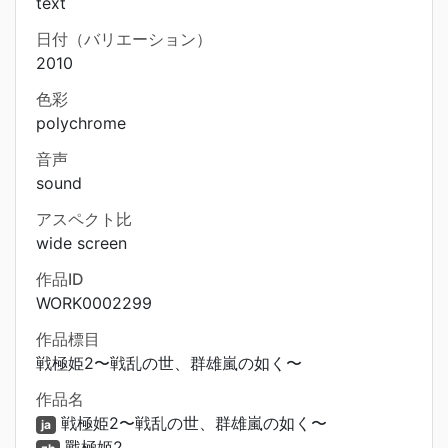
text
日付（バリエーション）
2010
色彩
polychrome
音声
sound
アスペクト比
wide screen
作品ID
WORK0002299
作品標目
戦極姫2〜戦乱の世、群雄嵐の如く〜
作品名
戦極姫2〜戦乱の世、群雄嵐の如く〜
ja
戰極姬2