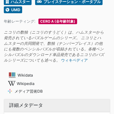
ハムスター
プレイステーション・ポータブル
UMD
年齢レーティング:
CERO A (全年齢対象)
ニコリの数独（ニコリのすうどく）は、ハムスターから
発売されているパズルゲームのシリーズ。 ニコリとハ
ムスターの共同開発で、数独（ナンバープレイス）の他
にも複数のペンシルパズルが収録されている。各種ペン
シルパズルのダウンロード単品発売であるニコリのパズ
ルシリーズについても述べる。
ウィキペディア
Wikidata
Wikipedia
メディア芸術DB
詳細メタデータ