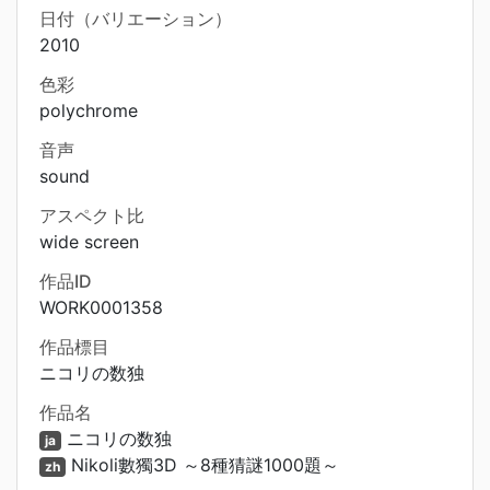
日付（バリエーション）
2010
色彩
polychrome
音声
sound
アスペクト比
wide screen
作品ID
WORK0001358
作品標目
ニコリの数独
作品名
ニコリの数独
ja
Nikoli數獨3D ～8種猜謎1000題～
zh