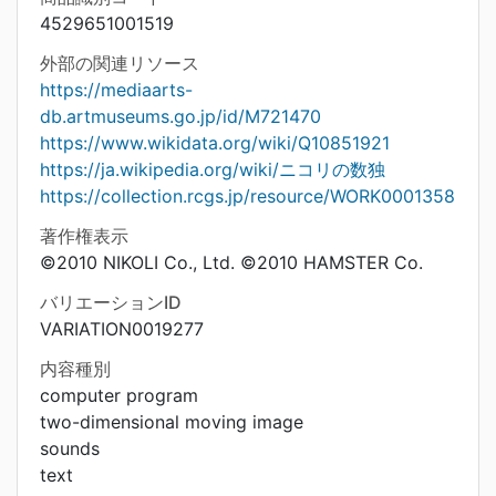
4529651001519
外部の関連リソース
https://mediaarts-
db.artmuseums.go.jp/id/M721470
https://www.wikidata.org/wiki/Q10851921
https://ja.wikipedia.org/wiki/ニコリの数独
https://collection.rcgs.jp/resource/WORK0001358
著作権表示
©2010 NIKOLI Co., Ltd. ©2010 HAMSTER Co.
バリエーションID
VARIATION0019277
内容種別
computer program
two-dimensional moving image
sounds
text