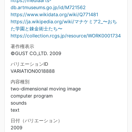
https://mediaarts-
db.artmuseums.go.jp/id/M721562
https://www.wikidata.org/wiki/Q771481
https://ja.wikipedia.org/wiki/マナケミア2_〜おち
た学園と錬金術士たち〜
https://collection.rcgs.jp/resource/WORK0001734
著作権表示
©GUST CO.,LTD. 2009
バリエーションID
VARIATION0018888
内容種別
two-dimensional moving image
computer program
sounds
text
日付（バリエーション）
2009