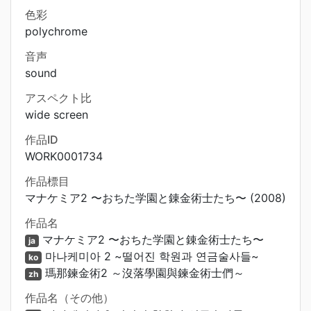
色彩
polychrome
音声
sound
アスペクト比
wide screen
作品ID
WORK0001734
作品標目
マナケミア2 〜おちた学園と錬金術士たち〜 (2008)
作品名
マナケミア2 〜おちた学園と錬金術士たち〜
ja
마나케미아 2 ~떨어진 학원과 연금술사들~
ko
瑪那鍊金術2 ～沒落學園與鍊金術士們～
zh
作品名（その他）