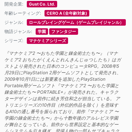
開発企業:
Gust Co. Ltd.
年齢レーティング:
CERO A (全年齢対象)
ジャンル:
ロールプレイングゲーム（ゲームプレイジャンル）
物語ジャンル:
学園
ファンタジー
シリーズ:
マナケミアシリーズ
『マナケミア2 〜おちた学園と錬金術士たち〜』（マナ
ケミア2 おちたがくえんとれんきんじゅつしたち）はガ
ストより発売された日本のコンピュータRPG。2008年5
月29日にPlayStation 2用ゲームソフトとして発売され、
2009年10月1日には新要素を追加したPlayStation
Portable用ゲームソフト『マナケミア2 〜おちた学園と
錬金術士たち〜 PORTABLE+』が発売された。キャラク
ターデザインは前作に続き芳住和之が担当している。 ア
トリエシリーズの10作目（外伝的作品を除く）を意味す
るA10の通し番号を振られており、前作『マナケミア 〜
学園の錬金術士たち〜』から十数年後のアルレビス学園
が舞台となっている。前作から世界設定と基本的なゲー
ムシステムを引き継ぎ、登場人物の一部もサブキャラク