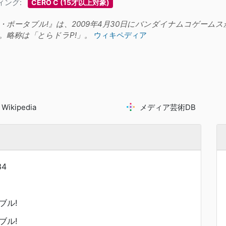
ィング:
CERO C (15才以上対象)
・ポータブル!』は、2009年4月30日にバンダイナムコゲーム
。略称は「とらドラP!」。
ウィキペディア
Wikipedia
メディア芸術DB
34
ブル!
ブル!