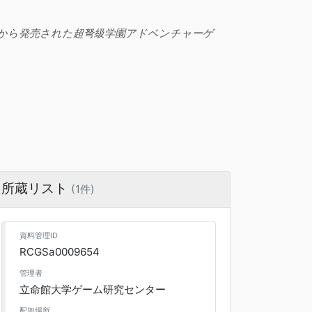
スから発売された超弩級学園アドベンチャーゲ
所蔵リスト
(1件)
資料管理ID
RCGSa0009654
管理者
立命館大学ゲーム研究センター
配架場所