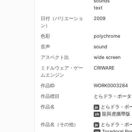
sounds
text
日付（バリエーショ
2009
ン）
色彩
polychrome
音声
sound
アスペクト比
wide screen
ミドルウェア・ゲー
CRIWARE
ムエンジン
作品ID
WORK0003284
作品標目
とらドラ・ポータ
作品名
とらドラ・ポー
ja
龍與虎攜帶版
zh
作品名（その他）
とらドラ・ポ
ja
Toradora! Por
en