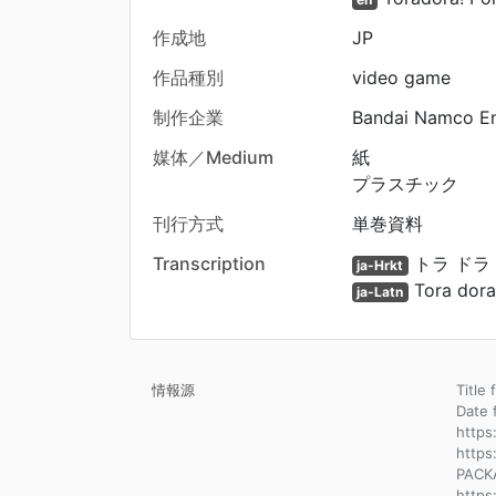
作成地
JP
作品種別
video game
制作企業
Bandai Namco En
媒体／Medium
紙
プラスチック
刊行方式
単巻資料
Transcription
トラ ドラ
ja-Hrkt
Tora dora
ja-Latn
情報源
Title 
Dat
https
https
PACK
http