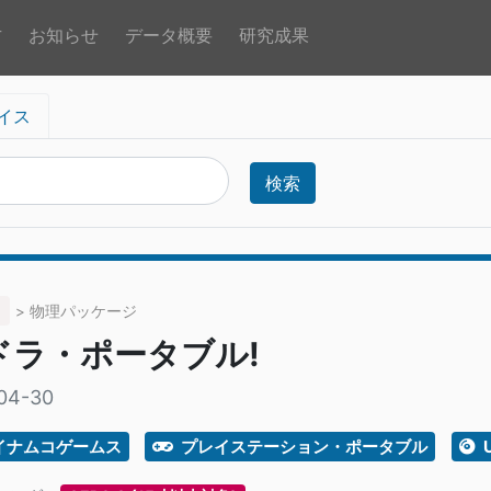
方
お知らせ
データ概要
研究成果
イス
検索
> 物理パッケージ
ドラ・ポータブル!
04-30
イナムコゲームス
プレイステーション・ポータブル