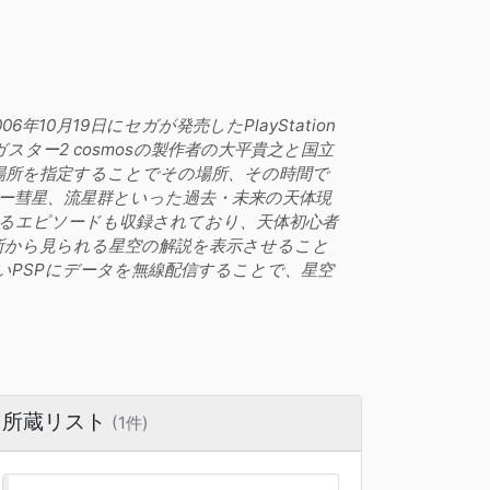
0月19日にセガが発売したPlayStation
ガスター2 cosmosの製作者の大平貴之と国立
場所を指定することでその場所、その時間で
ー彗星、流星群といった過去・未来の天体現
るエピソードも収録されており、天体初心者
所から見られる星空の解説を表示させること
いPSPにデータを無線配信することで、星空
所蔵リスト
(1件)