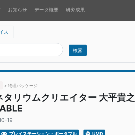
方
お知らせ
データ概要
研究成果
イス
検索
> 物理パッケージ
タリウムクリエイター 大平貴之監修
ABLE
10-19
プレイステーション・ポータブル
UMD