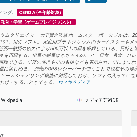
ィング:
CERO A (全年齢対象)
教育・学習（ゲームプレイジャンル）
ムクリエイター 大平貴之監修 ホームスター ポータブルは、2006年1
le（PSP）用のソフト。 家庭用プラネタリウムのホームスターやメ
部潤一教授の協力により500万以上の星を収録している。日時と
空を再現する。恒星や惑星はもちろんのこと、日食、月食、ハレ
再現できる。星座の名前や星の名前なども表示され、星にまつわ
星に親しめる。 別売のGPSレシーバーを使うことで現在その場
 ゲームシェアリング機能に対応しており、ソフトの入っていな
わけ」することもできる。
ウィキペディア
Wikipedia
メディア芸術DB
37