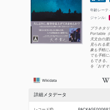
年齢レーテ
ジャンル:
プラネタリウ
Portab
天文台の渡
見られる星
象も手軽に
でも手軽に
もできる。
を「おすそ
Wikidata
詳細メタデータ
レコードID
PACKAGE00068