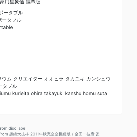
家用星象儀 攜帶版
ポータブル
ポータブル
table
ウム クリエイター オオヒラ タカユキ カンシュウ
ータブル
iumu kurieita ohira takayuki kanshu homu suta
from disc label
e from 超絶大技林 2011年秋完全全機種版 / 金田一技彦 監