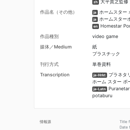
大平貴之監修 
zh
作品名（その他）
ホームスター 
ja
ホームスター
ja
Homestar Por
en
作品種別
video game
媒体／Medium
紙
プラスチック
刊行方式
単巻資料
Transcription
プラネタリ
ja-Hrkt
ホーム スター ポ
Puranetar
ja-Latn
potaburu
情報源
Title 
Dat