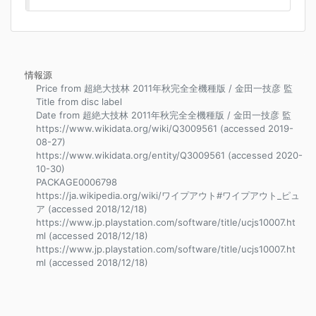
情報源
Price from 超絶大技林 2011年秋完全全機種版 / 金田一技彦 監
Title from disc label
Date from 超絶大技林 2011年秋完全全機種版 / 金田一技彦 監
https://www.wikidata.org/wiki/Q3009561 (accessed 2019-
08-27)
https://www.wikidata.org/entity/Q3009561 (accessed 2020-
10-30)
PACKAGE0006798
https://ja.wikipedia.org/wiki/ワイプアウト#ワイプアウト_ピュ
ア (accessed 2018/12/18)
https://www.jp.playstation.com/software/title/ucjs10007.ht
ml (accessed 2018/12/18)
https://www.jp.playstation.com/software/title/ucjs10007.ht
ml (accessed 2018/12/18)