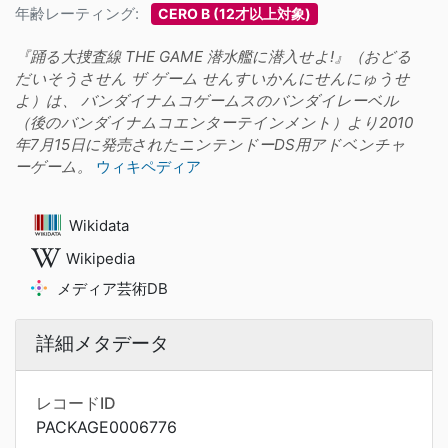
年齢レーティング:
CERO B (12才以上対象)
『踊る大捜査線 THE GAME 潜水艦に潜入せよ!』（おどる
だいそうさせん ザ ゲーム せんすいかんにせんにゅうせ
よ）は、 バンダイナムコゲームスのバンダイレーベル
（後のバンダイナムコエンターテインメント）より2010
年7月15日に発売されたニンテンドーDS用アドベンチャ
ーゲーム。
ウィキペディア
Wikidata
Wikipedia
メディア芸術DB
詳細メタデータ
レコードID
PACKAGE0006776