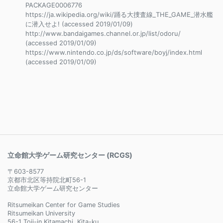
PACKAGE0006776
https://ja.wikipedia.org/wiki/踊る大捜査線_THE_GAME_潜水艦
に潜入せよ! (accessed 2019/01/09)
http://www.bandaigames.channel.or.jp/list/odoru/
(accessed 2019/01/09)
https://www.nintendo.co.jp/ds/software/boyj/index.html
(accessed 2019/01/09)
立命館大学ゲーム研究センター (RCGS)
〒603-8577
京都市北区等持院北町56-1
立命館大学ゲーム研究センター
Ritsumeikan Center for Game Studies
Ritsumeikan University
56-1 Toji-in Kitamachi, Kita-ku,