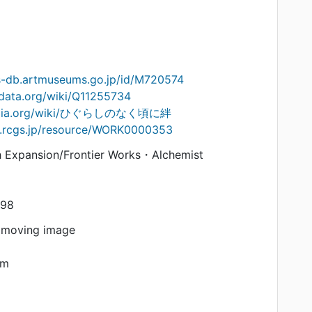
ts-db.artmuseums.go.jp/id/M720574
data.org/wiki/Q11255734
kipedia.org/wiki/ひぐらしのなく頃に絆
on.rcgs.jp/resource/WORK0000353
pansion/Frontier Works・Alchemist
898
 moving image
am