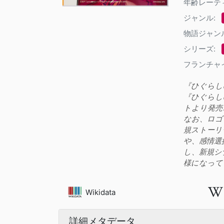
年齢レーテ
ジャンル:
物語ジャン
シリーズ:
フランチャ
『ひぐらし
『ひぐらし
トより発売
なお、ロゴ
規ストーリ
や、感情選
し、新規シ
様になって
Wikidata
詳細メタデータ