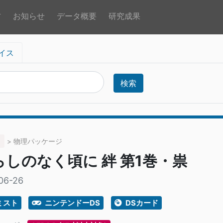
方
お知らせ
データ概要
研究成果
イス
検索
> 物理パッケージ
しのなく頃に 絆 第1巻・祟
06-26
ミスト
ニンテンドーDS
DSカード