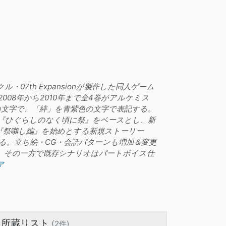
7th Expansionが製作した同人ゲーム
08年から2010年まで全4巻がアルケミス
文字で、「絆」を青紫色の文字で表記する。
ソフト『ひぐらしのなく頃に祭』をベースとし、新
『祭囃し編』を始めとする新規ストーリー
る。立ち絵・CG・会話パターンも増加＆変更
、その一方で既存シナリオはパートボイス仕
ア
所蔵リスト
(2件)