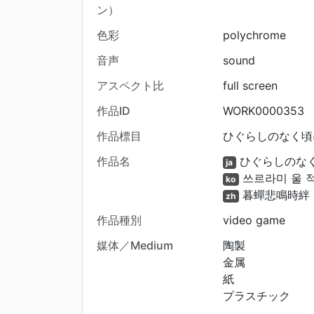
ン）
色彩
polychrome
音声
sound
アスペクト比
full screen
作品ID
WORK0000353
作品標目
ひぐらしのなく頃
作品名
ひぐらしのな
ja
쓰르라미 울 
ko
暮蟬悲鳴時絆
zh
作品種別
video game
媒体／Medium
陶製
金属
紙
プラスチック