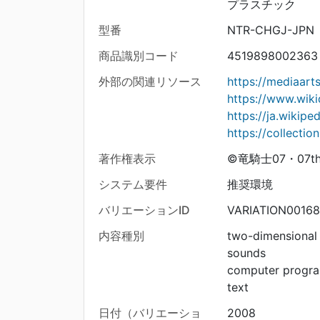
プラスチック
型番
NTR-CHGJ-JPN
商品識別コード
4519898002363
外部の関連リソース
https://mediaar
https://www.wiki
https://ja.wi
https://collecti
著作権表示
©竜騎士07・07th Ex
システム要件
推奨環境
バリエーションID
VARIATION0016
内容種別
two-dimensional
sounds
computer progr
text
日付（バリエーショ
2008