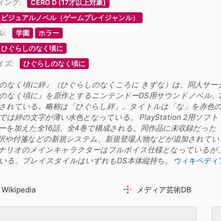
ィング:
CERO D (17才以上対象)
ビジュアルノベル（ゲームプレイジャンル）
ル:
学園
ホラー
ひぐらしのなく頃に
イズ:
ひぐらしのなく頃に
のなく頃に絆』（ひぐらしのなくころに きずな）は、同人サークル・0
のなく頃に』を原作とするニンテンドーDS用サウンドノベル。20
されている。略称は「ひぐらし絆」。タイトルは「な」を赤色の
では絆の文字が薄い水色となっている。 PlayStation 2用
ーを加えた全16話、全4巻で構成される。同作品に未収録だった
択や付箋などの新規システム、新規登場人物などが追加されてい
ナリオのメインキャラクターはフルボイス仕様となっているが
いる。プレイスタイルはいずれもDS本体縦持ち。
ウィキペディ
Wikipedia
メディア芸術DB