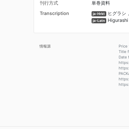
刊行方式
単巻資料
Transcription
ヒグラシ 
ja-Hrkt
Higurashi 
ja-Latn
情報源
Pri
Title 
Dat
https
https
PACK
http
https