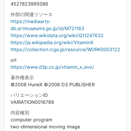
4527823995086
外部の関連リソース
https://mediaarts-
db.artmuseums.go.jp/id/M721163
https://www.wikidata.org/wiki/Q11247632
https://ja.wikipedia.org/wiki/VitaminX
https://collection.rcgs.jp/resource/WORK0003122
url
https://www.d3p.co.jp/vitamin_x_evo/
著作権表示
©2008 HuneX ©2008 D3 PUBLISHER
バリエーションID
VARIATION0016789
内容種別
computer program
two-dimensional moving image