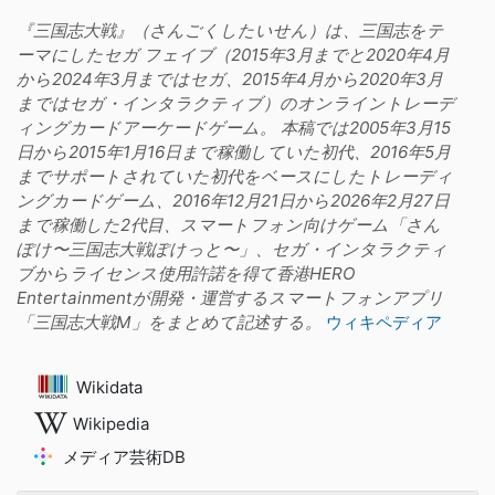
『三国志大戦』（さんごくしたいせん）は、三国志をテ
ーマにしたセガ フェイブ（2015年3月までと2020年4月
から2024年3月まではセガ、2015年4月から2020年3月
まではセガ・インタラクティブ）のオンライントレーデ
ィングカードアーケードゲーム。 本稿では2005年3月15
日から2015年1月16日まで稼働していた初代、2016年5月
までサポートされていた初代をベースにしたトレーディ
ングカードゲーム、2016年12月21日から2026年2月27日
まで稼働した2代目、スマートフォン向けゲーム「さん
ぽけ〜三国志大戦ぽけっと〜」、セガ・インタラクティ
ブからライセンス使用許諾を得て香港HERO
Entertainmentが開発・運営するスマートフォンアプリ
「三国志大戦M」をまとめて記述する。
ウィキペディア
Wikidata
Wikipedia
メディア芸術DB