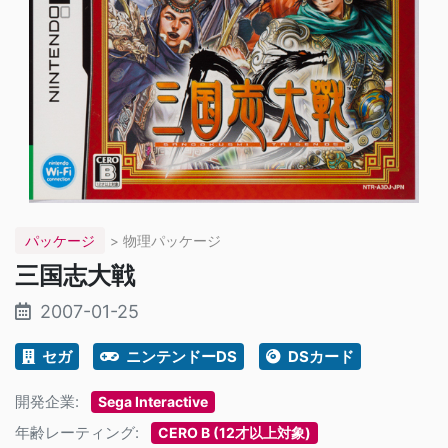
パッケージ
> 物理パッケージ
三国志大戦
2007-01-25
セガ
ニンテンドーDS
DSカード
開発企業:
Sega Interactive
年齢レーティング:
CERO B (12才以上対象)