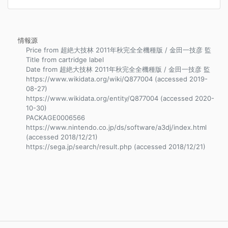
情報源
Price from 超絶大技林 2011年秋完全全機種版 / 金田一技彦 監
Title from cartridge label
Date from 超絶大技林 2011年秋完全全機種版 / 金田一技彦 監
https://www.wikidata.org/wiki/Q877004 (accessed 2019-
08-27)
https://www.wikidata.org/entity/Q877004 (accessed 2020-
10-30)
PACKAGE0006566
https://www.nintendo.co.jp/ds/software/a3dj/index.html
(accessed 2018/12/21)
https://sega.jp/search/result.php (accessed 2018/12/21)