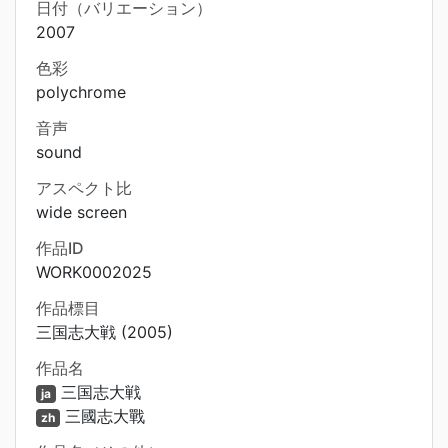
日付（バリエーション）
2007
色彩
polychrome
音声
sound
アスペクト比
wide screen
作品ID
WORK0002025
作品標目
三国志大戦 (2005)
作品名
三国志大戦
ja
三國志大戰
zh