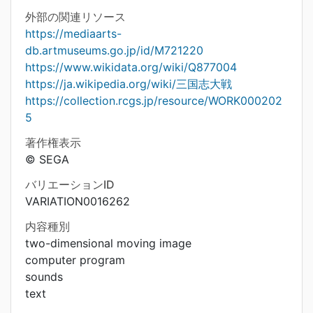
外部の関連リソース
https://mediaarts-
db.artmuseums.go.jp/id/M721220
https://www.wikidata.org/wiki/Q877004
https://ja.wikipedia.org/wiki/三国志大戦
https://collection.rcgs.jp/resource/WORK000202
5
著作権表示
© SEGA
バリエーションID
VARIATION0016262
内容種別
two-dimensional moving image
computer program
sounds
text