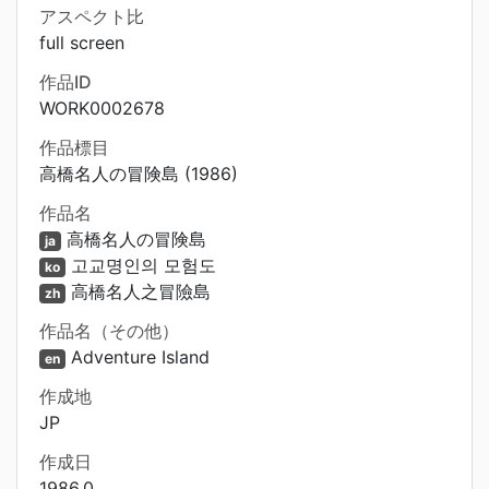
アスペクト比
full screen
作品ID
WORK0002678
作品標目
高橋名人の冒険島 (1986)
作品名
高橋名人の冒険島
ja
고교명인의 모험도
ko
高橋名人之冒險島
zh
作品名（その他）
Adventure Island
en
作成地
JP
作成日
1986.0