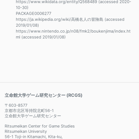
https://www.wikidata.org/entity/Q568489 (accessed 2020-
10-30)
PACKAGE0006277
https://ja.wikipedia.org/wiki/高橋名人の冒険島 (accessed
2019/01/08)
https://www.nintendo.co.jp/n08/fmk2/boukenjima/index.ht
ml (accessed 2019/01/08)
立命館大学ゲーム研究センター (RCGS)
〒603-8577
京都市北区等持院北町56-1
立命館大学ゲーム研究センター
Ritsumeikan Center for Game Studies
Ritsumeikan University
56-1 Toji-in Kitamachi, Kita-ku,