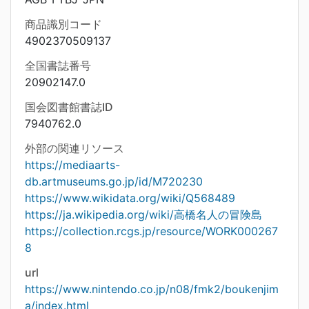
商品識別コード
4902370509137
全国書誌番号
20902147.0
国会図書館書誌ID
7940762.0
外部の関連リソース
https://mediaarts-
db.artmuseums.go.jp/id/M720230
https://www.wikidata.org/wiki/Q568489
https://ja.wikipedia.org/wiki/高橋名人の冒険島
https://collection.rcgs.jp/resource/WORK000267
8
url
https://www.nintendo.co.jp/n08/fmk2/boukenjim
a/index.html