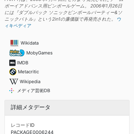
ボーイアドバンス用ピンボールゲーム。 2006年1月26日
には『ダブルパック ソニックピンボールパーティー&ソ
ニックバトル』という2in1の廉価版で再発売された。
ウ
ィキペディア
Wikidata
MobyGames
IMDB
Metacritic
Wikipedia
メディア芸術DB
詳細メタデータ
レコードID
PACKAGE0006244